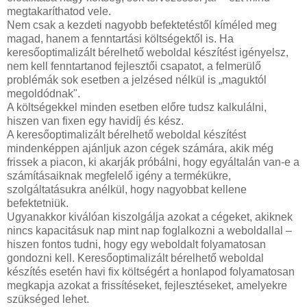
megtakaríthatod vele.
Nem csak a kezdeti nagyobb befektetéstől kíméled meg
magad, hanem a fenntartási költségektől is. Ha
keresőoptimalizált bérelhető weboldal készítést igényelsz,
nem kell fenntartanod fejlesztői csapatot, a felmerülő
problémák sok esetben a jelzésed nélkül is „maguktól
megoldódnak".
A költségekkel minden esetben előre tudsz kalkulálni,
hiszen van fixen egy havidíj és kész.
A keresőoptimalizált bérelhető weboldal készítést
mindenképpen ajánljuk azon cégek számára, akik még
frissek a piacon, ki akarják próbálni, hogy egyáltalán van-e a
számításaiknak megfelelő igény a termékükre,
szolgáltatásukra anélkül, hogy nagyobbat kellene
befektetniük.
Ugyanakkor kiválóan kiszolgálja azokat a cégeket, akiknek
nincs kapacitásuk nap mint nap foglalkozni a weboldallal –
hiszen fontos tudni, hogy egy weboldalt folyamatosan
gondozni kell. Keresőoptimalizált bérelhető weboldal
készítés esetén havi fix költségért a honlapod folyamatosan
megkapja azokat a frissítéseket, fejlesztéseket, amelyekre
szükséged lehet.