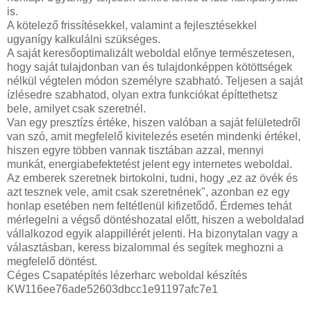
is.
A kötelező frissítésekkel, valamint a fejlesztésekkel
ugyanígy kalkulálni szükséges.
A saját keresőoptimalizált weboldal előnye természetesen,
hogy saját tulajdonban van és tulajdonképpen kötöttségek
nélkül végtelen módon személyre szabható. Teljesen a saját
ízlésedre szabhatod, olyan extra funkciókat építtethetsz
bele, amilyet csak szeretnél.
Van egy presztízs értéke, hiszen valóban a saját felületedről
van szó, amit megfelelő kivitelezés esetén mindenki értékel,
hiszen egyre többen vannak tisztában azzal, mennyi
munkát, energiabefektetést jelent egy internetes weboldal.
Az emberek szeretnek birtokolni, tudni, hogy „ez az övék és
azt tesznek vele, amit csak szeretnének", azonban ez egy
honlap esetében nem feltétlenül kifizetődő. Érdemes tehát
mérlegelni a végső döntéshozatal előtt, hiszen a weboldalad
vállalkozod egyik alappillérét jelenti. Ha bizonytalan vagy a
választásban, keress bizalommal és segítek meghozni a
megfelelő döntést.
Céges Csapatépítés lézerharc weboldal készítés
KW116ee76ade52603dbcc1e91197afc7e1