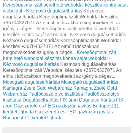
Keresőoptimalizált bérelhető weboldal készítés kontra saját
weboldal - Kézmosó duguláselhárítás
Kézmosó
duguláselhárítás Keresőoptimalizált Weboldal készítés
+36704327071 Az elmúlt időszakban megnövekedett az
igény a céges...
Keresőoptimalizált bérelhető weboldal
készítés kontra saját weboldal - Kézmosó duguláselhárítás
Kézmosó duguláselhárítás Keresőoptimalizált Weboldal
készítés +36704327071 Az elmúlt időszakban
megnövekedett az igény a céges...
Keresőoptimalizált
bérelhető weboldal készítés kontra saját weboldal -
Kézmosó duguláselhárítás
Kézmosó duguláselhárítás
Keresőoptimalizált Weboldal készítés +36704327071 Az
elmúlt időszakban megnövekedett az igény a céges...
Mosogató duguláselhárítás
Mosogató duguláselhárítás
Kamagra Zselé Gold Webáruház
Kamagra Zselé Gold
Webáruház
Padlóösszefolyó tisztítása
Padlóösszefolyó
tisztítása
Duguláselhárítás FIX áron
Duguláselhárítás FIX
áron
Gázszerelő és FÉG gázkazán javítás Budapest 11.
kerület Újbuda
Gázszerelő és FÉG gázkazán javítás
Budapest 11. kerület Újbuda