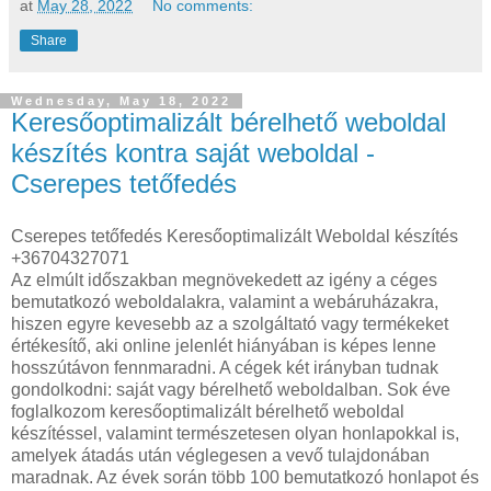
at
May 28, 2022
No comments:
Share
Wednesday, May 18, 2022
Keresőoptimalizált bérelhető weboldal
készítés kontra saját weboldal -
Cserepes tetőfedés
Cserepes tetőfedés Keresőoptimalizált Weboldal készítés
+36704327071
Az elmúlt időszakban megnövekedett az igény a céges
bemutatkozó weboldalakra, valamint a webáruházakra,
hiszen egyre kevesebb az a szolgáltató vagy termékeket
értékesítő, aki online jelenlét hiányában is képes lenne
hosszútávon fennmaradni. A cégek két irányban tudnak
gondolkodni: saját vagy bérelhető weboldalban. Sok éve
foglalkozom keresőoptimalizált bérelhető weboldal
készítéssel, valamint természetesen olyan honlapokkal is,
amelyek átadás után véglegesen a vevő tulajdonában
maradnak. Az évek során több 100 bemutatkozó honlapot és