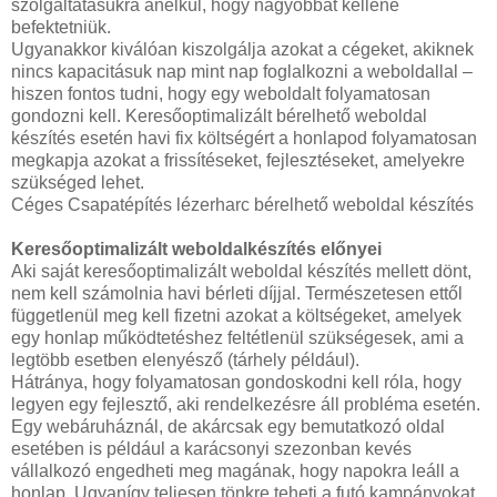
szolgáltatásukra anélkül, hogy nagyobbat kellene
befektetniük.
Ugyanakkor kiválóan kiszolgálja azokat a cégeket, akiknek
nincs kapacitásuk nap mint nap foglalkozni a weboldallal –
hiszen fontos tudni, hogy egy weboldalt folyamatosan
gondozni kell. Keresőoptimalizált bérelhető weboldal
készítés esetén havi fix költségért a honlapod folyamatosan
megkapja azokat a frissítéseket, fejlesztéseket, amelyekre
szükséged lehet.
Céges Csapatépítés lézerharc bérelhető weboldal készítés
Keresőoptimalizált weboldalkészítés előnyei
Aki saját keresőoptimalizált weboldal készítés mellett dönt,
nem kell számolnia havi bérleti díjjal. Természetesen ettől
függetlenül meg kell fizetni azokat a költségeket, amelyek
egy honlap működtetéshez feltétlenül szükségesek, ami a
legtöbb esetben elenyésző (tárhely például).
Hátránya, hogy folyamatosan gondoskodni kell róla, hogy
legyen egy fejlesztő, aki rendelkezésre áll probléma esetén.
Egy webáruháznál, de akárcsak egy bemutatkozó oldal
esetében is például a karácsonyi szezonban kevés
vállalkozó engedheti meg magának, hogy napokra leáll a
honlap. Ugyanígy teljesen tönkre teheti a futó kampányokat