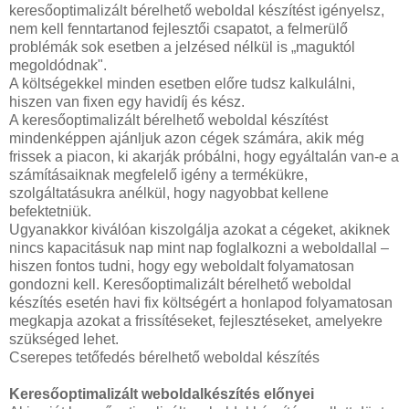
keresőoptimalizált bérelhető weboldal készítést igényelsz,
nem kell fenntartanod fejlesztői csapatot, a felmerülő
problémák sok esetben a jelzésed nélkül is „maguktól
megoldódnak".
A költségekkel minden esetben előre tudsz kalkulálni,
hiszen van fixen egy havidíj és kész.
A keresőoptimalizált bérelhető weboldal készítést
mindenképpen ajánljuk azon cégek számára, akik még
frissek a piacon, ki akarják próbálni, hogy egyáltalán van-e a
számításaiknak megfelelő igény a termékükre,
szolgáltatásukra anélkül, hogy nagyobbat kellene
befektetniük.
Ugyanakkor kiválóan kiszolgálja azokat a cégeket, akiknek
nincs kapacitásuk nap mint nap foglalkozni a weboldallal –
hiszen fontos tudni, hogy egy weboldalt folyamatosan
gondozni kell. Keresőoptimalizált bérelhető weboldal
készítés esetén havi fix költségért a honlapod folyamatosan
megkapja azokat a frissítéseket, fejlesztéseket, amelyekre
szükséged lehet.
Cserepes tetőfedés bérelhető weboldal készítés
Keresőoptimalizált weboldalkészítés előnyei