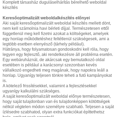
Komplett társasház duguláselhárítás bérelhető weboldal
készítés
Keresőoptimalizált weboldalkészítés előnyei
Aki saját keresőoptimalizált weboldal készítés mellett dönt,
nem kell számolnia havi bérleti díjjal. Természetesen ettől
függetlenül meg kell fizetni azokat a költségeket, amelyek
egy honlap működtetéshez feltétlenül szükségesek, ami a
legtöbb esetben elenyésző (tárhely például).
Hátránya, hogy folyamatosan gondoskodni kell róla, hogy
legyen egy fejlesztő, aki rendelkezésre áll probléma esetén.
Egy webáruháznál, de akárcsak egy bemutatkozó oldal
esetében is például a karácsonyi szezonban kevés
vállalkozó engedheti meg magának, hogy napokra leáll a
honlap. Ugyanígy teljesen tönkre teheti a futó kampányokat
is.
A kötelező frissítésekkel, valamint a fejlesztésekkel
ugyanígy kalkulálni szükséges.
A saját keresőoptimalizált weboldal előnye természetesen,
hogy saját tulajdonban van és tulajdonképpen kötöttségek
nélkül végtelen módon személyre szabható. Teljesen a saját
ízlésedre szabhatod, olyan extra funkciókat építtethetsz