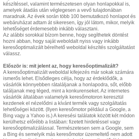
készítéssel, valamint természetesen olyan honlapokkal is,
amelyek átadás után véglegesen a vevő tulajdonában
maradnak. Az évek során több 100 bemutatkozó honlapot és
webáruházat adtam át sikeresen, így jól látom, mikor, melyik
lehetőséget érdemesebb inkább választani.
Az alábbi sorokkal bízom benne, hogy segíthetek döntést
hozni abban, hogy saját weboldalt nyiss vagy inkább
keresőoptimalizált bérelhető weboldal készítés szolgáltatást
válassz.
Először is: mit jelent az, hogy keresőoptimalizált?
A keresőoptimalizált weboldal kifejezés már sokak számára
ismerős lehet. Elsődleges célja, hogy az érdeklődők, a
vásárlók könnyebben rátaláljanak a honlapodra, sőt, előbb
találjanak meg téged, mint a konkurenseket. Az internetes
vásárlók általában valamelyik keresőmotoron keresztül
kezdenek el nézelődni a kívánt termék vagy szolgáltatás
lehetőségei között. (Ilyen keresőmotor például a Google, a
Bing vagy a Yahoo is.) A keresési találatok között két módon
kerülhetsz előrébb a listában: fizetett hirdetéssel vagy
keresőoptimalizálással. Természetesen sem a Google, sem
a Bing és semelyik más keresőmotor üzemeltető nem adott