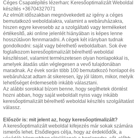
Céges Csapatépítés lézerharc Keresőoptimalizált Weboldal
készítés +36704327071
Az elmúlt időszakban megnövekedett az igény a céges
bemutatkozó weboldalakra, valamint a webáruházakra,
hiszen egyre kevesebb az a szolgáltató vagy termékeket
értékesítő, aki online jelenlét hiányában is képes lenne
hosszútávon fennmaradni. A cégek két irányban tudnak
gondolkodni: saját vagy bérelhető weboldalban. Sok éve
foglalkozom keresőoptimalizált bérelhető weboldal
készítéssel, valamint természetesen olyan honlapokkal is,
amelyek átadás után véglegesen a vevő tulajdonában
maradnak. Az évek során több 100 bemutatkozó honlapot és
webáruházat adtam át sikeresen, így jól látom, mikor, melyik
lehetőséget érdemesebb inkább választani.
Az alábbi sorokkal bízom benne, hogy segíthetek döntést
hozni abban, hogy saját weboldalt nyiss vagy inkább
keresőoptimalizált bérelhető weboldal készítés szolgáltatást
válassz.
Először is: mit jelent az, hogy keresőoptimalizált?
A keresőoptimalizált weboldal kifejezés már sokak számára
ismerős lehet. Elsődleges célja, hogy az érdeklődők, a