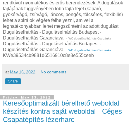
rendkívül nyomatékos és erős berendezések. A dugulások
fajtájának függvényében több fajta fejet (kaparó,
gyökérvágó, zsírvágó, láncos, pengés, tölcséres, flexibilis)
lehet a spirálok végére felhelyezni, amivel a
leghatékonyabban lehet megszüntetni az adott dugulást.
Duguláselhárítás - Duguláselhárítás Budapest -
Duguláselhárítás Garanciával -
WC duguláselhárítás Csobánka
Duguláselhárítás - Duguláselhárítás Budapest -
Duguláselhárítás Garanciával -
WC duguláselhárítás Csobánka
KWe39534cb9881d6516910c8e8e555ceeb
at
May 16, 2022
No comments:
Share
Friday, May 13, 2022
Keresőoptimalizált bérelhető weboldal
készítés kontra saját weboldal - Céges
Csapatépítés lézerharc