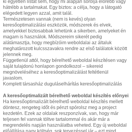
ki egyetlen listát sem, hogy mi alapján sorolja előrébb vagy
hátrébb a tartalmakat. Egy biztos: a célja, hogy a látogató
elégedett legyen azzal, amit talál.
Természetesen vannak (nem is kevés) olyan
keresőoptimalizálási eszközök, módszerek és elvek,
amelyekkel biztosabbak lehetünk a sikerben, amelyeket én
magam is használok. Módszereim sikerét pedig
alátámasztja, hogy megbízóim weboldalai az általuk
meghatározott kulcsszavakra rendre az első találatok között
jelennek meg.
Függetlenül attól, hogy bérelhető weboldal készítésen vagy
saját tulajdonú honlapon gondolkozol – sikereid
megnöveléséhez a keresőoptimalizálást feltétlenül
javaslom.
Komplett társasház duguláselhárítás keresőoptimalizálás
A keresőoptimalizált bérelhető weboldal készítés előnyei
Ha keresőoptimalizált bérelhető weboldal készítés mellett
döntesz, rengeteg időt és pénzt spórolsz meg a project
kezdetén. Ezek az oldalak reszponzívak, van, hogy már
teljesen fel vannak töltve tartalommal és akár már a
megrendelés napján használatba veheted. Egy új weboldal
előállítása nagy költség, sok tervezéssel jár – ezt mind