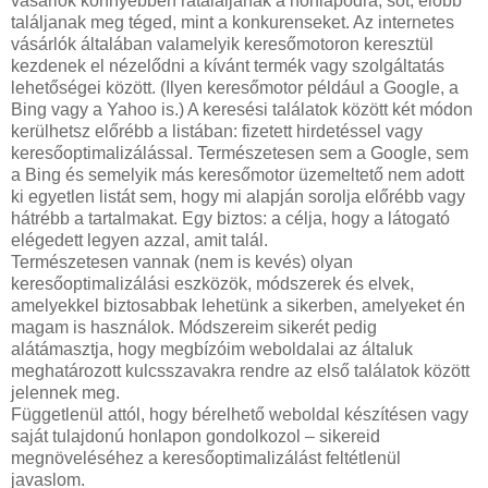
vásárlók könnyebben rátaláljanak a honlapodra, sőt, előbb
találjanak meg téged, mint a konkurenseket. Az internetes
vásárlók általában valamelyik keresőmotoron keresztül
kezdenek el nézelődni a kívánt termék vagy szolgáltatás
lehetőségei között. (Ilyen keresőmotor például a Google, a
Bing vagy a Yahoo is.) A keresési találatok között két módon
kerülhetsz előrébb a listában: fizetett hirdetéssel vagy
keresőoptimalizálással. Természetesen sem a Google, sem
a Bing és semelyik más keresőmotor üzemeltető nem adott
ki egyetlen listát sem, hogy mi alapján sorolja előrébb vagy
hátrébb a tartalmakat. Egy biztos: a célja, hogy a látogató
elégedett legyen azzal, amit talál.
Természetesen vannak (nem is kevés) olyan
keresőoptimalizálási eszközök, módszerek és elvek,
amelyekkel biztosabbak lehetünk a sikerben, amelyeket én
magam is használok. Módszereim sikerét pedig
alátámasztja, hogy megbízóim weboldalai az általuk
meghatározott kulcsszavakra rendre az első találatok között
jelennek meg.
Függetlenül attól, hogy bérelhető weboldal készítésen vagy
saját tulajdonú honlapon gondolkozol – sikereid
megnöveléséhez a keresőoptimalizálást feltétlenül
javaslom.