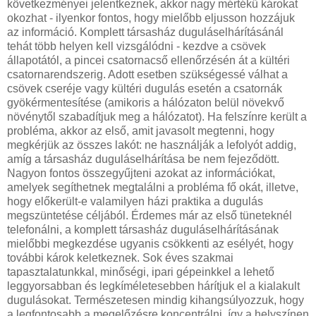
következményei jelentkeznek, akkor nagy mértékű károkat
okozhat - ilyenkor fontos, hogy mielőbb eljusson hozzájuk
az információ. Komplett társasház duguláselhárításánál
tehát több helyen kell vizsgálódni - kezdve a csövek
állapotától, a pincei csatornacső ellenőrzésén át a kültéri
csatornarendszerig. Adott esetben szükségessé válhat a
csövek cseréje vagy kültéri dugulás esetén a csatornák
gyökérmentesítése (amikoris a hálózaton belül növekvő
növénytől szabadítjuk meg a hálózatot). Ha felszínre került a
probléma, akkor az első, amit javasolt megtenni, hogy
megkérjük az összes lakót: ne használják a lefolyót addig,
amíg a társasház duguláselhárítása be nem fejeződött.
Nagyon fontos összegyűjteni azokat az információkat,
amelyek segíthetnek megtalálni a probléma fő okát, illetve,
hogy előkerült-e valamilyen házi praktika a dugulás
megszüntetése céljából. Érdemes már az első tüneteknél
telefonálni, a komplett társasház duguláselhárításának
mielőbbi megkezdése ugyanis csökkenti az esélyét, hogy
további károk keletkeznek. Sok éves szakmai
tapasztalatunkkal, minőségi, ipari gépeinkkel a lehető
leggyorsabban és legkíméletesebben hárítjuk el a kialakult
dugulásokat. Természetesen mindig kihangsúlyozzuk, hogy
a legfontosabb a megelőzésre koncentrálni, így a helyszínen