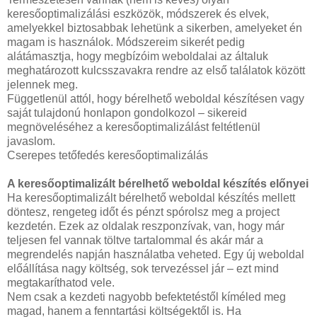
keresőoptimalizálási eszközök, módszerek és elvek,
amelyekkel biztosabbak lehetünk a sikerben, amelyeket én
magam is használok. Módszereim sikerét pedig
alátámasztja, hogy megbízóim weboldalai az általuk
meghatározott kulcsszavakra rendre az első találatok között
jelennek meg.
Függetlenül attól, hogy bérelhető weboldal készítésen vagy
saját tulajdonú honlapon gondolkozol – sikereid
megnöveléséhez a keresőoptimalizálást feltétlenül
javaslom.
Cserepes tetőfedés keresőoptimalizálás
A keresőoptimalizált bérelhető weboldal készítés előnyei
Ha keresőoptimalizált bérelhető weboldal készítés mellett
döntesz, rengeteg időt és pénzt spórolsz meg a project
kezdetén. Ezek az oldalak reszponzívak, van, hogy már
teljesen fel vannak töltve tartalommal és akár már a
megrendelés napján használatba veheted. Egy új weboldal
előállítása nagy költség, sok tervezéssel jár – ezt mind
megtakaríthatod vele.
Nem csak a kezdeti nagyobb befektetéstől kíméled meg
magad, hanem a fenntartási költségektől is. Ha