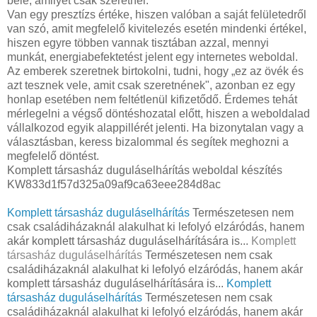
bele, amilyet csak szeretnél.
Van egy presztízs értéke, hiszen valóban a saját felületedről
van szó, amit megfelelő kivitelezés esetén mindenki értékel,
hiszen egyre többen vannak tisztában azzal, mennyi
munkát, energiabefektetést jelent egy internetes weboldal.
Az emberek szeretnek birtokolni, tudni, hogy „ez az övék és
azt tesznek vele, amit csak szeretnének", azonban ez egy
honlap esetében nem feltétlenül kifizetődő. Érdemes tehát
mérlegelni a végső döntéshozatal előtt, hiszen a weboldalad
vállalkozod egyik alappillérét jelenti. Ha bizonytalan vagy a
választásban, keress bizalommal és segítek meghozni a
megfelelő döntést.
Komplett társasház duguláselhárítás weboldal készítés
KW833d1f57d325a09af9ca63eee284d8ac
Komplett társasház duguláselhárítás
Természetesen nem
csak családiházaknál alakulhat ki lefolyó elzáródás, hanem
akár komplett társasház duguláselhárítására is...
Komplett
társasház duguláselhárítás
Természetesen nem csak
családiházaknál alakulhat ki lefolyó elzáródás, hanem akár
komplett társasház duguláselhárítására is...
Komplett
társasház duguláselhárítás
Természetesen nem csak
családiházaknál alakulhat ki lefolyó elzáródás, hanem akár