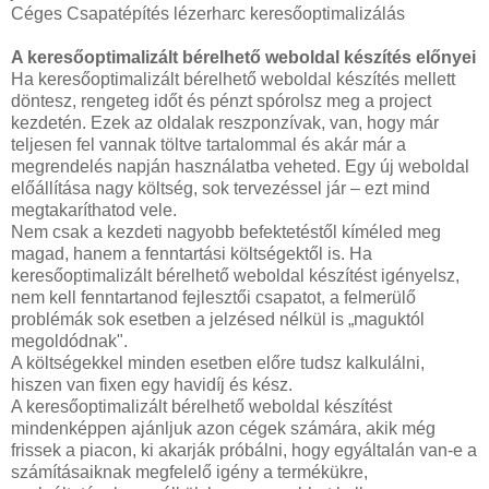
Céges Csapatépítés lézerharc keresőoptimalizálás
A keresőoptimalizált bérelhető weboldal készítés előnyei
Ha keresőoptimalizált bérelhető weboldal készítés mellett
döntesz, rengeteg időt és pénzt spórolsz meg a project
kezdetén. Ezek az oldalak reszponzívak, van, hogy már
teljesen fel vannak töltve tartalommal és akár már a
megrendelés napján használatba veheted. Egy új weboldal
előállítása nagy költség, sok tervezéssel jár – ezt mind
megtakaríthatod vele.
Nem csak a kezdeti nagyobb befektetéstől kíméled meg
magad, hanem a fenntartási költségektől is. Ha
keresőoptimalizált bérelhető weboldal készítést igényelsz,
nem kell fenntartanod fejlesztői csapatot, a felmerülő
problémák sok esetben a jelzésed nélkül is „maguktól
megoldódnak".
A költségekkel minden esetben előre tudsz kalkulálni,
hiszen van fixen egy havidíj és kész.
A keresőoptimalizált bérelhető weboldal készítést
mindenképpen ajánljuk azon cégek számára, akik még
frissek a piacon, ki akarják próbálni, hogy egyáltalán van-e a
számításaiknak megfelelő igény a termékükre,