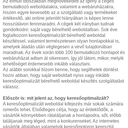
Az elmúlt időszakban megnövekedett az igény a céges
bemutatkozó weboldalakra, valamint a webáruházakra,
hiszen egyre kevesebb az a szolgáltató vagy termékeket
értékesítő, aki online jelenlét hiányában is képes lenne
hosszútávon fennmaradni. A cégek két irányban tudnak
gondolkodni: saját vagy bérelhető weboldalban. Sok éve
foglalkozom keresőoptimalizált bérelhető weboldal
készítéssel, valamint természetesen olyan honlapokkal is,
amelyek átadás után véglegesen a vevő tulajdonában
maradnak. Az évek során több 100 bemutatkozó honlapot és
webáruházat adtam át sikeresen, így jól látom, mikor, melyik
lehetőséget érdemesebb inkább választani.
Az alábbi sorokkal bízom benne, hogy segíthetek döntést
hozni abban, hogy saját weboldalt nyiss vagy inkább
keresőoptimalizált bérelhető weboldal készítés szolgáltatást
válassz.
Először is: mit jelent az, hogy keresőoptimalizált?
A keresőoptimalizált weboldal kifejezés már sokak számára
ismerős lehet. Elsődleges célja, hogy az érdeklődők, a
vásárlók könnyebben rátaláljanak a honlapodra, sőt, előbb
találjanak meg téged, mint a konkurenseket. Az internetes
vásárlók általában valamelyik keresőmotoron keresztül