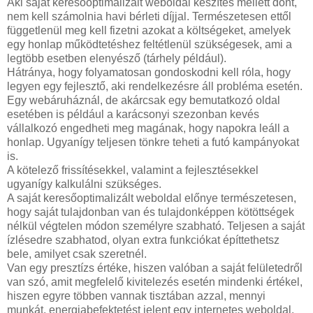
Aki saját keresőoptimalizált weboldal készítés mellett dönt,
nem kell számolnia havi bérleti díjjal. Természetesen ettől
függetlenül meg kell fizetni azokat a költségeket, amelyek
egy honlap működtetéshez feltétlenül szükségesek, ami a
legtöbb esetben elenyésző (tárhely például).
Hátránya, hogy folyamatosan gondoskodni kell róla, hogy
legyen egy fejlesztő, aki rendelkezésre áll probléma esetén.
Egy webáruháznál, de akárcsak egy bemutatkozó oldal
esetében is például a karácsonyi szezonban kevés
vállalkozó engedheti meg magának, hogy napokra leáll a
honlap. Ugyanígy teljesen tönkre teheti a futó kampányokat
is.
A kötelező frissítésekkel, valamint a fejlesztésekkel
ugyanígy kalkulálni szükséges.
A saját keresőoptimalizált weboldal előnye természetesen,
hogy saját tulajdonban van és tulajdonképpen kötöttségek
nélkül végtelen módon személyre szabható. Teljesen a saját
ízlésedre szabhatod, olyan extra funkciókat építtethetsz
bele, amilyet csak szeretnél.
Van egy presztízs értéke, hiszen valóban a saját felületedről
van szó, amit megfelelő kivitelezés esetén mindenki értékel,
hiszen egyre többen vannak tisztában azzal, mennyi
munkát, energiabefektetést jelent egy internetes weboldal.