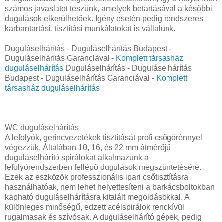
számos javaslatot teszünk, amelyek betartásával a későbbi
dugulások elkerülhetőek. Igény esetén pedig rendszeres
karbantartási, tisztítási munkálatokat is vállalunk.
Duguláselhárítás - Duguláselhárítás Budapest -
Duguláselhárítás Garanciával -
Komplett társasház
duguláselhárítás
Duguláselhárítás - Duguláselhárítás
Budapest - Duguláselhárítás Garanciával -
Komplett
társasház duguláselhárítás
WC duguláselhárítás
A lefolyók, gerincvezetékek tisztítását profi csőgörénnyel
végezzük. Általában 10, 16, és 22 mm átmérőjű
duguláselhárító spirálokat alkalmazunk a
lefolyórendszerben fellépő dugulások megszüntetésére.
Ezek az eszközök professzionális ipari csőtisztításra
használhatóak, nem lehet helyettesíteni a barkácsboltokban
kapható duguláselhárításra kitalált megoldásokkal. A
különleges minőségű, edzett acélspirálok rendkívül
rugalmasak és szívósak. A duguláselhárító gépek, pedig