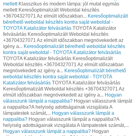
mellett
Klasszikus és modern lámpa: jól mutat egymás
mellett Keresőoptimalizált Weboldal készítés
+36704327071 Az elmúlt időszakban...
Keresőoptimalizált
bérelhető weboldal készítés kontra saját weboldal -
TOYOTA Katalizátor felvásárlás
TOYOTA Katalizátor
felvásárlás Keresőoptimalizált Weboldal készítés
+36704327071 Az elmúlt időszakban megnövekedett az
igény a...
Keresőoptimalizált bérelhető weboldal készítés
kontra saját weboldal - TOYOTA Katalizátor felvásárlás
TOYOTA Katalizátor felvásárlás Keresőoptimalizált
Weboldal készítés +36704327071 Az elmúlt időszakban
megnövekedett az igény a...
Keresőoptimalizált bérelhető
weboldal készítés kontra saját weboldal - TOYOTA
Katalizátor felvásárlás
TOYOTA Katalizátor felvásárlás
Keresőoptimalizált Weboldal készítés +36704327071 Az
elmúlt időszakban megnövekedett az igény a...
Hogyan
válasszunk lámpát a nappaliba?
Hogyan válasszunk lámpát
a nappaliba?A helyiség adottságainak vizsgálata A
lámpatestek számát,...
Hogyan válasszunk lámpát a
nappaliba?
Hogyan válasszunk lámpát a nappaliba?A
helyiség adottságainak vizsgálata A lámpatestek számát,...
Hogyan válasszunk lámpát a nappaliba?
Hogyan