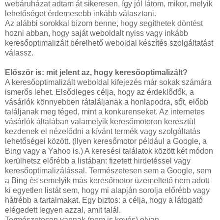
webáruházat adtam át sikeresen, így jól látom, mikor, melyik
lehetőséget érdemesebb inkább választani.
Az alábbi sorokkal bízom benne, hogy segíthetek döntést
hozni abban, hogy saját weboldalt nyiss vagy inkább
keresőoptimalizált bérelhető weboldal készítés szolgáltatást
válassz.
Először is: mit jelent az, hogy keresőoptimalizált?
A keresőoptimalizált weboldal kifejezés már sokak számára
ismerős lehet. Elsődleges célja, hogy az érdeklődők, a
vásárlók könnyebben rátaláljanak a honlapodra, sőt, előbb
találjanak meg téged, mint a konkurenseket. Az internetes
vásárlók általában valamelyik keresőmotoron keresztül
kezdenek el nézelődni a kívánt termék vagy szolgáltatás
lehetőségei között. (Ilyen keresőmotor például a Google, a
Bing vagy a Yahoo is.) A keresési találatok között két módon
kerülhetsz előrébb a listában: fizetett hirdetéssel vagy
keresőoptimalizálással. Természetesen sem a Google, sem
a Bing és semelyik más keresőmotor üzemeltető nem adott
ki egyetlen listát sem, hogy mi alapján sorolja előrébb vagy
hátrébb a tartalmakat. Egy biztos: a célja, hogy a látogató
elégedett legyen azzal, amit talál.
Természetesen vannak (nem is kevés) olyan