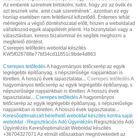
Az emberek szeretnek birtokolni, tudni, hogy „ez az övék és
azt tesznek vele, amit csak szeretnének", azonban ez egy
honlap esetében nem feltétlenül kifizetődő. Érdemes tehát
mérlegelni a végső döntéshozatal előtt, hiszen a weboldalad
vállalkozod egyik alappillérét jelenti. Ha bizonytalan vagy a
választásban, keress bizalommal és segítek meghozni a
megfelelő döntést.
Cserepes tetőfedés weboldal készítés
KW5f026788e77bf34cd11851c9bde4d863
Cserepes tetőfedés
A hagyományos tetőcserép az egyik
legrégebbi építőanyag, s népszerűsége napjainkban is
töretlen. A hosszú évek tapasztalatai...
Cserepes tetőfedés
A
hagyományos tetőcserép az egyik legrégebbi építőanyag, s
népszerűsége napjainkban is töretlen. A hosszú évek
tapasztalatai...
Cserepes tetőfedés
A hagyományos
tetőcserép az egyik legrégebbi építőanyag, s népszerűsége
napjainkban is töretlen. A hosszú évek tapasztalatai...
Keresőoptimalizált bérelhető weboldal készítés kontra saját
weboldal - Regisztrációs Adó Ügyintézés
Regisztrációs Adó
Ügyintézés Keresőoptimalizált Weboldal készítés
+36704327071 Az elmúlt időszakban megnövekedett az