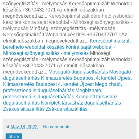
szőnyegtisztítás - mélymosás Keresőoptimalizált Weboldal
készítés +36704327071 Az elmúlt időszakban
megnövekedett az...
Keresőoptimalizált bérelhető weboldal
készítés kontra saját weboldal - Minőségi szőnyegtisztítás -
mélymosás
Minőségi szőnyegtisztítás - mélymosás
Keresőoptimalizált Weboldal készítés +36704327071 Az
elmúlt időszakban megnövekedett az...
Keresőoptimalizált
bérelhető weboldal készítés kontra saját weboldal -
Minőségi szőnyegtisztítás - mélymosás
Minőségi
szőnyegtisztítás - mélymosás Keresőoptimalizált Weboldal
készítés +36704327071 Az elmúlt időszakban
megnövekedett az...
Mosogató duguláselhárítás
Mosogató
duguláselhárítás
Klímaszerelés Budapest 4. kerület Újpest
Klímaszerelés Budapest 4. kerület Újpest
Megbízható,
professzionális duguláselhárítás
Megbízható,
professzionális duguláselhárítás
Komplett társasház
duguláselhárítás
Komplett társasház duguláselhárítás
Zsákos sittszállítás
Zsákos sittszállítás
at
May 18, 2022
No comments:
Share