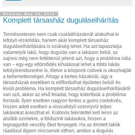
Monday, May 16, 2022
Komplett társasház duguláselhárítás
Természetesen nem csak családiházaknál alakulhat ki
lefolyó elzáródás, hanem akár komplett társasház
duguláselhárítására is szükség lehet. Ha azt tapasztalja
valamelyik lakó, hogy dugulás van a lakáson belül, az
sajnos még nem feltétlenül jelenti azt, hogy a probléma nála
van – egy-egy eltömődés kihatással lehet a többi lakás
lefolyórendszerére is, illetve a központi csövek is okozhatják
a kellemetlenséget. Ahogy a kertes házaknál, úgy a
társasházak esetében is előfordulhat épületen belüli és
kívüli probléma. Ha komplett társasház duguláselhárításáról
van szó, akkor az első feladat, hogy kiderítsük a probléma
forrását. Ilyen esetben nagyon fontos a gyors cselekvés,
hiszen adott esetben a visszafolyó szennyvíz teljes
lakásokat áraszthat el. Különös tekintettel kell lenni az
alsóbb szintekre, a földszinti lakásokra, hiszen a
legnagyobb veszély őket fenyegeti. Ha az érintett lakók
ráadásul éppen nincsenek otthon, amikor a dugulás