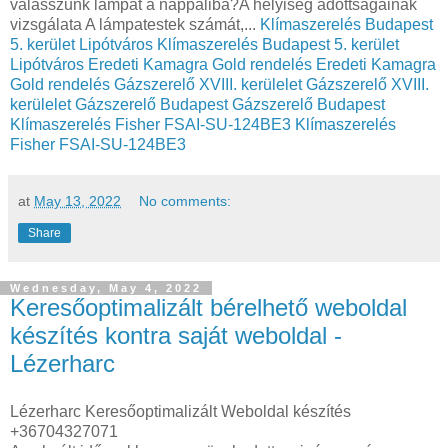
válasszunk lámpát a nappaliba?A helyiség adottságainak
vizsgálata A lámpatestek számát,...
Klímaszerelés Budapest
5. kerület Lipótváros
Klímaszerelés Budapest 5. kerület
Lipótváros
Eredeti Kamagra Gold rendelés
Eredeti Kamagra
Gold rendelés
Gázszerelő XVIII. kerülelet
Gázszerelő XVIII.
kerülelet
Gázszerelő Budapest
Gázszerelő Budapest
Klímaszerelés Fisher FSAI-SU-124BE3
Klímaszerelés
Fisher FSAI-SU-124BE3
at
May 13, 2022
No comments:
Share
Wednesday, May 4, 2022
Keresőoptimalizált bérelhető weboldal
készítés kontra saját weboldal -
Lézerharc
Lézerharc Keresőoptimalizált Weboldal készítés
+36704327071