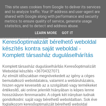
This site uses cookies from Google to deliver its services
Havidíjas linképítés
and to analyze traffic. Your IP address and user-agent are
shared with Google along with performance and security
metrics to ensure quality of service, generate usage
statistics, and to detect and address abuse.
▼
LEARN MORE
GOT IT
Saturday, May 28, 2022
Keresőoptimalizált bérelhető weboldal
készítés kontra saját weboldal -
Komplett társasház duguláselhárítás
Komplett társasház duguláselhárítás Keresőoptimalizált
Weboldal készítés +36704327071
Az elmúlt időszakban megnövekedett az igény a céges
bemutatkozó weboldalakra, valamint a webáruházakra,
hiszen egyre kevesebb az a szolgáltató vagy termékeket
értékesítő, aki online jelenlét hiányában is képes lenne
hosszútávon fennmaradni. A cégek két irányban tudnak
gondolkodni: saját vagy bérelhető weboldalban. Sok éve
foglalkozom keresőoptimalizált bérelhető weboldal