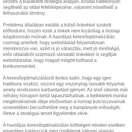
vezetni a kialakított stratégia alapján, ezáltal hatékonyan
segíthető az oldal feltérképezése, valamint növelhető a
felhasználói élmény.
Probléma általában inkább a külső linkekkel szokott
előfordulni, hiszen ezek a linkek nem kizárólag a honlap
tulajdonosán múlnak. A havidíjas keresőoptimalizálás
csomag amellett, hogy weboldalad folyamatosan
monitorozva van, azért is jó választás, mert jó minőségű,
erős oldalakról származó rámutató linkekkel is segítjük
weboldaladat, hogy magad mögött tudhasd a
konkurenseidet.
A keresőoptimalizálásról fontos tudni, hogy egy igen
hatékony eszköz, viszont egy viszonylag lassabb folyamat,
amely rendszeres karbantartást igényel. Az első sikerek már
néhány hónapon belül tapasztalhatóak, a befektetett munka
megtérülésének ideje elsősorban a honlap kulcsszavainak
ismeretében becsülhetőek meg a kampányok erősségét,
illetve a stratégiai tervet figyelembe véve.
A havidíjas keresőoptimalizálás költségeit minden esetben
egyedileg határozzuk meg ügyfeleink igényei alapján.