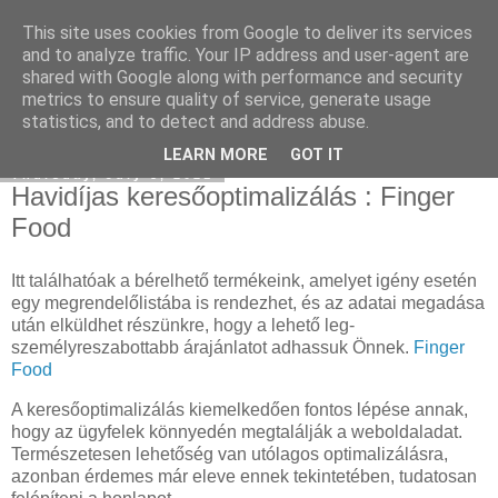
This site uses cookies from Google to deliver its services
Havidíjas linképítés
and to analyze traffic. Your IP address and user-agent are
shared with Google along with performance and security
metrics to ensure quality of service, generate usage
statistics, and to detect and address abuse.
▼
LEARN MORE
GOT IT
Thursday, July 8, 2021
Havidíjas keresőoptimalizálás : Finger
Food
Itt találhatóak a bérelhető termékeink, amelyet igény esetén
egy megrendelőlistába is rendezhet, és az adatai megadása
után elküldhet részünkre, hogy a lehető leg-
személyreszabottabb árajánlatot adhassuk Önnek.
Finger
Food
A keresőoptimalizálás kiemelkedően fontos lépése annak,
hogy az ügyfelek könnyedén megtalálják a weboldaladat.
Természetesen lehetőség van utólagos optimalizálásra,
azonban érdemes már eleve ennek tekintetében, tudatosan