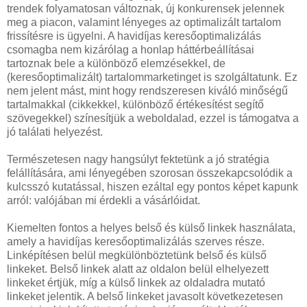
trendek folyamatosan változnak, új konkurensek jelennek
meg a piacon, valamint lényeges az optimalizált tartalom
frissítésre is ügyelni. A havidíjas keresőoptimalizálás
csomagba nem kizárólag a honlap háttérbeállításai
tartoznak bele a különböző elemzésekkel, de
(keresőoptimalizált) tartalommarketinget is szolgáltatunk. Ez
nem jelent mást, mint hogy rendszeresen kiváló minőségű
tartalmakkal (cikkekkel, különböző értékesítést segítő
szövegekkel) színesítjük a weboldalad, ezzel is támogatva a
jó találati helyezést.
Természetesen nagy hangsúlyt fektetünk a jó stratégia
felállítására, ami lényegében szorosan összekapcsolódik a
kulcsszó kutatással, hiszen ezáltal egy pontos képet kapunk
arról: valójában mi érdekli a vásárlóidat.
Kiemelten fontos a helyes belső és külső linkek használata,
amely a havidíjas keresőoptimalizálás szerves része.
Linképítésen belül megkülönböztetünk belső és külső
linkeket. Belső linkek alatt az oldalon belül elhelyezett
linkeket értjük, míg a külső linkek az oldaladra mutató
linkeket jelentik. A belső linkeket javasolt következetesen