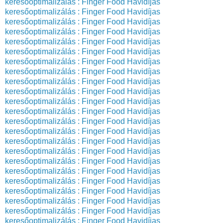
keresőoptimalizálás : Finger Food
Havidíjas
keresőoptimalizálás : Finger Food
Havidíjas
keresőoptimalizálás : Finger Food
Havidíjas
keresőoptimalizálás : Finger Food
Havidíjas
keresőoptimalizálás : Finger Food
Havidíjas
keresőoptimalizálás : Finger Food
Havidíjas
keresőoptimalizálás : Finger Food
Havidíjas
keresőoptimalizálás : Finger Food
Havidíjas
keresőoptimalizálás : Finger Food
Havidíjas
keresőoptimalizálás : Finger Food
Havidíjas
keresőoptimalizálás : Finger Food
Havidíjas
keresőoptimalizálás : Finger Food
Havidíjas
keresőoptimalizálás : Finger Food
Havidíjas
keresőoptimalizálás : Finger Food
Havidíjas
keresőoptimalizálás : Finger Food
Havidíjas
keresőoptimalizálás : Finger Food
Havidíjas
keresőoptimalizálás : Finger Food
Havidíjas
keresőoptimalizálás : Finger Food
Havidíjas
keresőoptimalizálás : Finger Food
Havidíjas
keresőoptimalizálás : Finger Food
Havidíjas
keresőoptimalizálás : Finger Food
Havidíjas
keresőoptimalizálás : Finger Food
Havidíjas
keresőoptimalizálás : Finger Food
Havidíjas