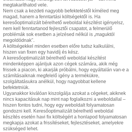
megtakaríthatod vele.
Nem csak a kezdeti nagyobb befektetéstől kíméled meg
magad, hanem a fenntartási költségektől is. Ha
keresőoptimalizált bérelhető weboldal készítést igényelsz,
nem kell fenntartanod fejlesztői csapatot, a felmerülő
problémák sok esetben a jelzésed nélkül is „maguktól
megoldódnak".
A költségekkel minden esetben előre tudsz kalkulálni,
hiszen van fixen egy havidíj és kész.
A keresőoptimalizált bérelhető weboldal készítést
mindenképpen ajánljuk azon cégek számára, akik még
frissek a piacon, ki akarják próbálni, hogy egyáltalán van-e a
számításaiknak megfelelő igény a termékükre,
szolgáltatásukra anélkül, hogy nagyobbat kellene
befektetniük.
Ugyanakkor kiválóan kiszolgálja azokat a cégeket, akiknek
nincs kapacitásuk nap mint nap foglalkozni a weboldallal –
hiszen fontos tudni, hogy egy weboldalt folyamatosan
gondozni kell. Keresőoptimalizált bérelhető weboldal
készítés esetén havi fix költségért a honlapod folyamatosan
megkapja azokat a frissítéseket, fejlesztéseket, amelyekre
szükséged lehet.