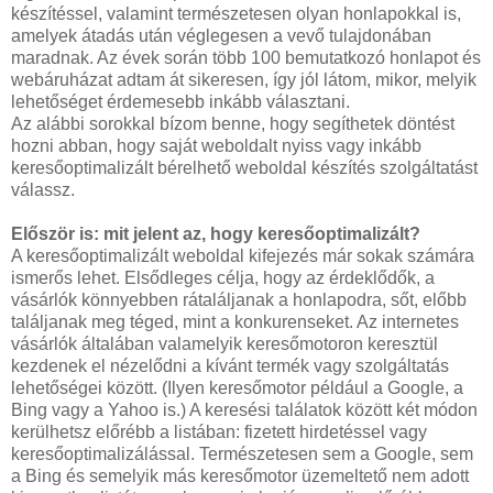
készítéssel, valamint természetesen olyan honlapokkal is,
amelyek átadás után véglegesen a vevő tulajdonában
maradnak. Az évek során több 100 bemutatkozó honlapot és
webáruházat adtam át sikeresen, így jól látom, mikor, melyik
lehetőséget érdemesebb inkább választani.
Az alábbi sorokkal bízom benne, hogy segíthetek döntést
hozni abban, hogy saját weboldalt nyiss vagy inkább
keresőoptimalizált bérelhető weboldal készítés szolgáltatást
válassz.
Először is: mit jelent az, hogy keresőoptimalizált?
A keresőoptimalizált weboldal kifejezés már sokak számára
ismerős lehet. Elsődleges célja, hogy az érdeklődők, a
vásárlók könnyebben rátaláljanak a honlapodra, sőt, előbb
találjanak meg téged, mint a konkurenseket. Az internetes
vásárlók általában valamelyik keresőmotoron keresztül
kezdenek el nézelődni a kívánt termék vagy szolgáltatás
lehetőségei között. (Ilyen keresőmotor például a Google, a
Bing vagy a Yahoo is.) A keresési találatok között két módon
kerülhetsz előrébb a listában: fizetett hirdetéssel vagy
keresőoptimalizálással. Természetesen sem a Google, sem
a Bing és semelyik más keresőmotor üzemeltető nem adott