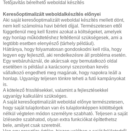
Tetőjavítás bérelhető weboldal készítés
Keresőoptimalizált weboldalkészítés előnyei
Aki saját keresőoptimalizált weboldal készítés mellett dönt,
nem kell számolnia havi bérleti díjjal. Természetesen ettől
függetlenül meg kell fizetni azokat a költségeket, amelyek
egy honlap működtetéshez feltétlenül szükségesek, ami a
legtöbb esetben elenyésző (tárhely például).
Hátránya, hogy folyamatosan gondoskodni kell róla, hogy
legyen egy fejlesztő, aki rendelkezésre áll probléma esetén.
Egy webáruháznál, de akárcsak egy bemutatkozó oldal
esetében is például a karácsonyi szezonban kevés
vállalkozó engedheti meg magának, hogy napokra leáll a
honlap. Ugyanígy teljesen tönkre teheti a futó kampányokat
is.
A kötelező frissítésekkel, valamint a fejlesztésekkel
ugyanígy kalkulálni szükséges.
A saját keresőoptimalizált weboldal előnye természetesen,
hogy saját tulajdonban van és tulajdonképpen kötöttségek
nélkül végtelen módon személyre szabható. Teljesen a saját
ízlésedre szabhatod, olyan extra funkciókat építtethetsz
bele, amilyet csak szeretnél.