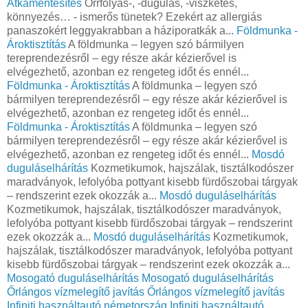
Atkamentesítés
Orrfolyás-, -dugulás, -viszketés,
könnyezés… - ismerős tünetek? Ezekért az allergiás
panaszokért leggyakrabban a háziporatkák a...
Földmunka -
Ároktisztítás
A földmunka – legyen szó bármilyen
tereprendezésről – egy része akár kézierővel is
elvégezhető, azonban ez rengeteg időt és ennél...
Földmunka - Ároktisztítás
A földmunka – legyen szó
bármilyen tereprendezésről – egy része akár kézierővel is
elvégezhető, azonban ez rengeteg időt és ennél...
Földmunka - Ároktisztítás
A földmunka – legyen szó
bármilyen tereprendezésről – egy része akár kézierővel is
elvégezhető, azonban ez rengeteg időt és ennél...
Mosdó
duguláselhárítás
Kozmetikumok, hajszálak, tisztálkodószer
maradványok, lefolyóba pottyant kisebb fürdőszobai tárgyak
– rendszerint ezek okozzák a...
Mosdó duguláselhárítás
Kozmetikumok, hajszálak, tisztálkodószer maradványok,
lefolyóba pottyant kisebb fürdőszobai tárgyak – rendszerint
ezek okozzák a...
Mosdó duguláselhárítás
Kozmetikumok,
hajszálak, tisztálkodószer maradványok, lefolyóba pottyant
kisebb fürdőszobai tárgyak – rendszerint ezek okozzák a...
Mosogató duguláselhárítás
Mosogató duguláselhárítás
Őrlángos vízmelegítő javítás
Őrlángos vízmelegítő javítás
Infiniti használtautó németország
Infiniti használtautó