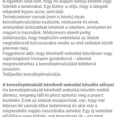
ki egyetlen listát sem, hogy mi alapján sorolja előrébb vagy
hátrébb a tartalmakat. Egy biztos: a célja, hogy a látogató
elégedett legyen azzal, amit talál.
Természetesen vannak (nem is kevés) olyan
keresőoptimalizálási eszközök, módszerek és elvek,
amelyekkel biztosabbak lehetünk a sikerben, amelyeket én
magam is használok. Módszereim sikerét pedig
alátámasztja, hogy megbízóim weboldalai az általuk
meghatározott kulcsszavakra rendre az első találatok között
jelennek meg.
Függetlenül attól, hogy bérelhető weboldal készítésen vagy
saját tulajdonú honlapon gondolkozol – sikereid
megnöveléséhez a keresőoptimalizálást feltétlenül
javaslom.
Tetőjavítás keresőoptimalizálás
A keresőoptimalizált bérelhető weboldal készítés előnyei
Ha keresőoptimalizált bérelhető weboldal készítés mellett
döntesz, rengeteg időt és pénzt spórolsz meg a project
kezdetén. Ezek az oldalak reszponzívak, van, hogy már
teljesen fel vannak töltve tartalommal és akár már a
megrendelés napján használatba veheted. Egy új weboldal
előállítása nagy költség, sok tervezéssel jár – ezt mind