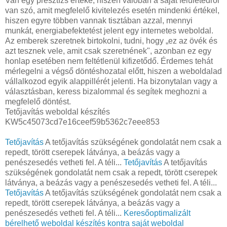
Van egy presztízs értéke, hiszen valóban a saját felületedről
van szó, amit megfelelő kivitelezés esetén mindenki értékel,
hiszen egyre többen vannak tisztában azzal, mennyi
munkát, energiabefektetést jelent egy internetes weboldal.
Az emberek szeretnek birtokolni, tudni, hogy „ez az övék és
azt tesznek vele, amit csak szeretnének", azonban ez egy
honlap esetében nem feltétlenül kifizetődő. Érdemes tehát
mérlegelni a végső döntéshozatal előtt, hiszen a weboldalad
vállalkozod egyik alappillérét jelenti. Ha bizonytalan vagy a
választásban, keress bizalommal és segítek meghozni a
megfelelő döntést.
Tetőjavítás weboldal készítés
KW5c45073cd7e16ceef59b5362c7eee853
Tetőjavítás
A tetőjavítás szükségének gondolatát nem csak a
repedt, törött cserepek látványa, a beázás vagy a
penészesedés vetheti fel. A téli...
Tetőjavítás
A tetőjavítás
szükségének gondolatát nem csak a repedt, törött cserepek
látványa, a beázás vagy a penészesedés vetheti fel. A téli...
Tetőjavítás
A tetőjavítás szükségének gondolatát nem csak a
repedt, törött cserepek látványa, a beázás vagy a
penészesedés vetheti fel. A téli...
Keresőoptimalizált
bérelhető weboldal készítés kontra saját weboldal