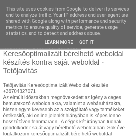
This site uses cookies from Google to deliver its services
Havidíjas linképítés
and to analyze traffic. Your IP address and user-agent are
shared with Google along with performance and security
metrics to ensure quality of service, generate usage
statistics, and to detect and address abuse.
▼
LEARN MORE
GOT IT
Wednesday, December 29, 2021
Keresőoptimalizált bérelhető weboldal
készítés kontra saját weboldal -
Tetőjavítás
Tetőjavítás Keresőoptimalizált Weboldal készítés
+36704327071
Az elmúlt időszakban megnövekedett az igény a céges
bemutatkozó weboldalakra, valamint a webáruházakra,
hiszen egyre kevesebb az a szolgáltató vagy termékeket
értékesítő, aki online jelenlét hiányában is képes lenne
hosszútávon fennmaradni. A cégek két irányban tudnak
gondolkodni: saját vagy bérelhető weboldalban. Sok éve
foglalkozom keresőoptimalizált bérelhető weboldal