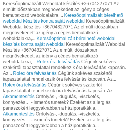
Keresőoptimalizált Weboldal készítés +36704327071 Az
elmúlt időszakban megnövekedett az igény a céges
bemutatkozó weboldalakra,...
Keresőoptimalizált bérelhető
weboldal készítés kontra saját weboldal
Keresőoptimalizált
Weboldal készítés +36704327071 Az elmúlt időszakban
megnövekedett az igény a céges bemutatkozó
weboldalakra,...
Keresőoptimalizált bérelhető weboldal
készítés kontra saját weboldal
Keresőoptimalizált Weboldal
készítés +36704327071 Az elmúlt időszakban
megnövekedett az igény a céges bemutatkozó
weboldalakra,...
Rolex óra felvásárlás
Cégünk sokéves
szakértői tapasztalattal rendelkezik óra felvásárlás kapcsán.
Az...
Rolex óra felvásárlás
Cégünk sokéves szakértői
tapasztalattal rendelkezik óra felvásárlás kapcsán. Az...
Rolex óra felvásárlás
Cégünk sokéves szakértői
tapasztalattal rendelkezik óra felvásárlás kapcsán. Az...
Atkamentesítés
Orrfolyás-, -dugulás, -viszketés,
könnyezés… - ismerős tünetek? Ezekért az allergiás
panaszokért leggyakrabban a háziporatkák a...
Atkamentesítés
Orrfolyás-, -dugulás, -viszketés,
könnyezés… - ismerős tünetek? Ezekért az allergiás
panaszokért leggyakrabban a háziporatkák a...