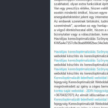
szabhatod, olyan extra funkciókat épít
Van egy presztízs értéke, hiszen valób
esetén mindenki értékel, hiszen egyre
energiabefektetést jelent egy internete
Az emberek szeretnek birtokolni, tudn
szeretnének", azonban ez egy honlap e
a végső döntéshozatal előtt, hiszen a w
bizonytalan vagy a választásban, ker
Havidíjas keresőoptimalizálás Szőnyeg
KW5a4e7157c8e3bab89982bec34e3eb
Havidíjas keresőoptimalizálás Szőnyeg
weboldal készítés és keresőoptimalizál
Havidíjas keresőoptimalizálás Szőnyeg
weboldal készítés és keresőoptimalizál
Havidíjas keresőoptimalizálás Szőnyeg
weboldal készítés és keresőoptimalizál
Keresőoptimalizált bérelhető weboldal 
fejegység Keresőoptimalizált Webolda
megnövekedett az igény a céges bemu
kontra saját weboldal - 2DIN fejegység
+36704327071 Az elmúlt időszakban m
Keresőoptimalizált bérelhető weboldal 
fejegység Keresőoptimalizált Webolda