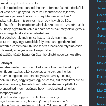
Febru
t mind megtakaríthatod vele.
stől kíméled meg magad, hanem a fenntartási költségektől is.
Janua
al készítést igényelsz, nem kell fenntartanod fejlesztői
Decem
setben a jelzésed nélkül is „maguktól megoldódnak".
dsz kalkulálni, hiszen van fixen egy havidíj és kész.
Novem
al készítést mindenképpen ajánljuk azon cégek számára, akik
Octob
lni, hogy egyáltalán van-e a számításaiknak megfelelő igény a
 hogy nagyobbat kellene befektetniük.
Septe
t a cégeket, akiknek nincs kapacitásuk nap mint nap
tos tudni, hogy egy weboldalt folyamatosan gondozni kell.
Augus
készítés esetén havi fix költségért a honlapod folyamatosan
July 
esztéseket, amelyekre szükséged lehet.
tisztítás háztól-házig témában bérelhető weboldal készítés
June 
 előnyei
May 2
észítés mellett dönt, nem kell számolnia havi bérleti díjjal.
Febru
ell fizetni azokat a költségeket, amelyek egy honlap
, ami a legtöbb esetben elenyésző (tárhely például).
Decem
i kell róla, hogy legyen egy fejlesztő, aki rendelkezésre áll
Augus
e akárcsak egy bemutatkozó oldal esetében is például a
ó engedheti meg magának, hogy napokra leáll a honlap.
May 2
 kampányokat is.
fejlesztésekkel ugyanígy kalkulálni szükséges.
Decem
lőnye természetesen, hogy saját tulajdonban van és
Novem
telen módon személyre szabható. Teljesen a saját ízlésedre