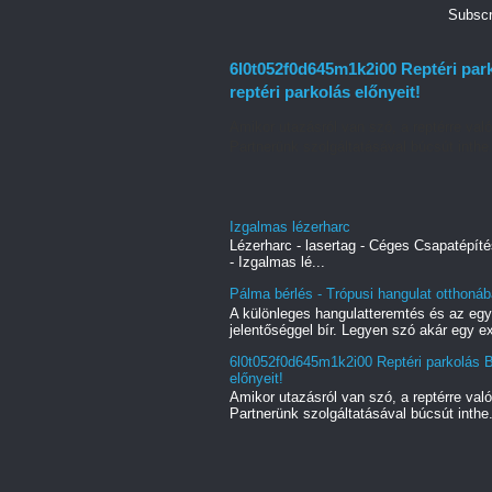
Subscr
6l0t052f0d645m1k2i00 Reptéri par
reptéri parkolás előnyeit!
Amikor utazásról van szó, a reptérre való
Partnerünk szolgáltatásával búcsút inthe.
Izgalmas lézerharc
Lézerharc - lasertag - Céges Csapatépíté
- Izgalmas lé...
Pálma bérlés - Trópusi hangulat otthonáb
A különleges hangulatteremtés és az eg
jelentőséggel bír. Legyen szó akár egy ex
6l0t052f0d645m1k2i00 Reptéri parkolás B
előnyeit!
Amikor utazásról van szó, a reptérre való
Partnerünk szolgáltatásával búcsút inthe.