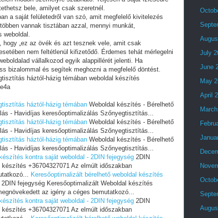
tethetsz bele, amilyet csak szeretnél.
Octob
an a saját felületedről van szó, amit megfelelő kivitelezés
Septe
 többen vannak tisztában azzal, mennyi munkát,
s weboldal.
Augus
i, hogy „ez az övék és azt tesznek vele, amit csak
setében nem feltétlenül kifizetődő. Érdemes tehát mérlegelni
July 
eboldalad vállalkozod egyik alappillérét jelenti. Ha
June 
ess bizalommal és segítek meghozni a megfelelő döntést.
tisztítás háztól-házig témában weboldal készítés
May 2
e4a
April 
tisztítás háztól-házig témában
Weboldal készítés - Bérelhető
March
ás - Havidíjas keresőoptimalizálás Szőnyegtisztítás...
tisztítás háztól-házig témában
Weboldal készítés - Bérelhető
Febru
ás - Havidíjas keresőoptimalizálás Szőnyegtisztítás...
Janua
tisztítás háztól-házig témában
Weboldal készítés - Bérelhető
ás - Havidíjas keresőoptimalizálás Szőnyegtisztítás...
Decem
készítés kontra saját weboldal - 2DIN fejegység
2DIN
l készítés +36704327071 Az elmúlt időszakban
Novem
tatkozó...
Keresőoptimalizált bérelhető weboldal készítés
Octob
2DIN fejegység Keresőoptimalizált Weboldal készítés
egnövekedett az igény a céges bemutatkozó...
Septe
készítés kontra saját weboldal - 2DIN fejegység
2DIN
Augus
l készítés +36704327071 Az elmúlt időszakban