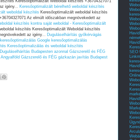
keres
készítés Keresőoptimalizált Weboldal készítés +36704327071
Webol
z igény...
Keresőoptimalizált bérelhető weboldal készítés
Webol
zált weboldal készítés
Keresőoptimalizált weboldal készítés
keres
s +36704327071 Az elmúlt időszakban megnövekedett az
Webol
eboldal készítés kontra saját weboldal - Keresőoptimalizált
Webol
Webol
weboldal készítés Keresőoptimalizált Weboldal készítés
Havid
egnövekedett az igény...
Duguláselhárítás győkérvágás
néme
keresőoptimalizálás
Google keresőoptimalizálás
Havid
ítés
Keresőoptimalizálás és weboldal készítés
Keres
Duguláselhárítás Budapesten azonnal
Gázszerelő és FÉG
SEO Ü
Linkm
 Angyalföld
Gázszerelő és FÉG gázkazán javítás Budapest
keres
Havid
keres
Onlin
Webol
Keres
Keres
marke
Havid
Webol
Marke
Webol
Keres
Ügyn
Keres
Arcul
Webár