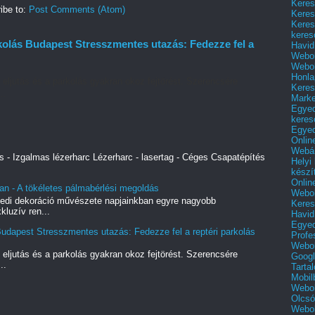
Keres
ibe to:
Post Comments (Atom)
Keres
Keres
keres
kolás Budapest Stresszmentes utazás: Fedezze fel a
Havid
Webol
Webol
Honla
 eljutás és a parkolás gyakran okoz fejtörést. Szerencsére
Keres
..
Mark
Egyed
keres
Egyed
Onlin
Webár
s - Izgalmas lézerharc Lézerharc - lasertag - Céges Csapatépítés
Helyi
készí
Onlin
an - A tökéletes pálmabérlési megoldás
Webol
yedi dekoráció művészete napjainkban egyre nagyobb
Keres
kluzív ren...
Havid
Egyed
udapest Stresszmentes utazás: Fedezze fel a reptéri parkolás
Profe
Webol
 eljutás és a parkolás gyakran okoz fejtörést. Szerencsére
Googl
..
Tarta
Mobil
Webol
Olcsó
Webol