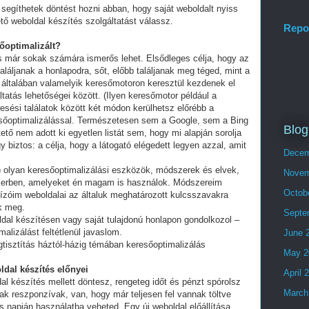
segíthetek döntést hozni abban, hogy saját weboldalt nyiss
tő weboldal készítés szolgáltatást válassz.
Repo
sőoptimalizált?
és már sokak számára ismerős lehet. Elsődleges célja, hogy az
láljanak a honlapodra, sőt, előbb találjanak meg téged, mint a
 általában valamelyik keresőmotoron keresztül kezdenek el
tatás lehetőségei között. (Ilyen keresőmotor például a
esési találatok között két módon kerülhetsz előrébb a
eresőoptimalizálással. Természetesen sem a Google, sem a Bing
Blog
ő nem adott ki egyetlen listát sem, hogy mi alapján sorolja
y biztos: a célja, hogy a látogató elégedett legyen azzal, amit
Decem
olyan keresőoptimalizálási eszközök, módszerek és elvek,
Novem
ikerben, amelyeket én magam is használok. Módszereim
Octob
ízóim weboldalai az általuk meghatározott kulcsszavakra
ek meg.
Septe
ldal készítésen vagy saját tulajdonú honlapon gondolkozol –
alizálást feltétlenül javaslom.
June 
tisztítás háztól-házig témában keresőoptimalizálás
May 2
ldal készítés előnyei
April 
al készítés mellett döntesz, rengeteg időt és pénzt spórolsz
March
ak reszponzívak, van, hogy már teljesen fel vannak töltve
 napján használatba veheted. Egy új weboldal előállítása