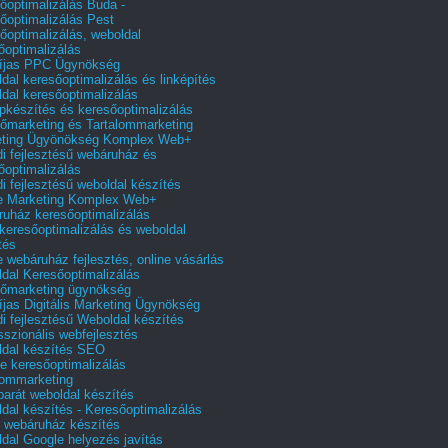
őoptimalizálás Buda -
őoptimalizálás Pest
őoptimalizálás, weboldal
őoptimalizálás
íjas PPC Ügynökség
dal keresőoptimalizálás és linképítés
dal keresőoptimalizálás
pkészítés és keresőoptimalizálás
őmarketing és Tartalommarketing
eting Ügyönökség Komplex Web+
i fejlesztésű webáruház és
őoptimalizálás
i fejlesztésű weboldal készítés
e Marketing Komplex Web+
uház keresőoptimalizálás
 keresőoptimalizálás és weboldal
tés
e webáruház fejlesztés, online vásárlás
dal Keresőoptimalizálás
őmarketing ügynökség
íjas Digitális Marketing Ügynökség
i fejlesztésű Weboldal készítés
sszionális webfejlesztés
dal készítés SEO
e keresőoptimalizálás
lommarketing
barát weboldal készítés
dal készítés - Keresőoptimalizálás
 webáruház készítés
dal Google helyezés javítás