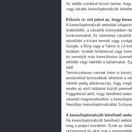
Az alábbi sorokkal bízom benne, hogy 
vagy inkább keresőoptimalizált bérelhe
Először is: mit jelent az, hogy kere
A keresőoptimalizált weboldal kifejez
érdeklődők, a vásárlók könnyebben ráta
konkurenseket. Az internetes vásárlók
nézelődni a kívánt termék vagy szolgál
Google, a Bing vagy a Yahoo is.) A ker
listában: fizetett hirdetéssel vagy k
és semelyik más keresőmotor üzemeltet
előrébb vagy hátrébb a tartalmakat. Eg
talál.
Természetesen vannak (nem is kevés) 
amelyekkel biztosabbak lehetünk a s
sikerét pedig alátámasztja, hogy megb
rendre az első találatok között jelenn
Függetlenül attól, hogy bérelhető webo
sikereid megnöveléséhez a keresőoptim
Havidíjas keresőoptimalizálás Szőnyeg
A keresőoptimalizált bérelhető webo
Ha keresőoptimalizált bérelhető webold
meg a project kezdetén. Ezek az oldal
tartalommal és akár már a megrendelés