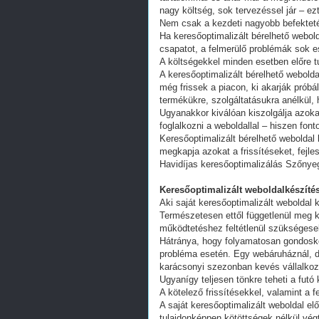
nagy költség, sok tervezéssel jár – ez
Nem csak a kezdeti nagyobb befekteté
Ha keresőoptimalizált bérelhető webold
csapatot, a felmerülő problémák sok e
A költségekkel minden esetben előre tu
A keresőoptimalizált bérelhető webold
még frissek a piacon, ki akarják próbá
termékükre, szolgáltatásukra anélkül,
Ugyanakkor kiválóan kiszolgálja azoka
foglalkozni a weboldallal – hiszen fon
Keresőoptimalizált bérelhető weboldal 
megkapja azokat a frissítéseket, fejl
Havidíjas keresőoptimalizálás Szőnyeg
Keresőoptimalizált weboldalkészítés
Aki saját keresőoptimalizált weboldal k
Természetesen ettől függetlenül meg k
működtetéshez feltétlenül szükségesek
Hátránya, hogy folyamatosan gondoskodn
probléma esetén. Egy webáruháznál, d
karácsonyi szezonban kevés vállalkoz
Ugyanígy teljesen tönkre teheti a futó
A kötelező frissítésekkel, valamint a 
A saját keresőoptimalizált weboldal e
tulajdonképpen kötöttségek nélkül vég