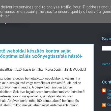
deliver its services and to analyze traffic. Your IP address and 
formance and security metrics to ensure quality of service, gen
képítés
abuse.
Sear
ető weboldal készítés kontra saját
őoptimalizálás Szőnyegtisztítás háztól-
Home
tisztítás háztól-házig témában Keresőoptimalizált Weboldal
z igény a céges bemutatkozó weboldalakra, valamint a
Cont
az a szolgáltató vagy termékeket értékesítő, aki online
szútávon fennmaradni. A cégek két irányban tudnak
Ko
oldalban. Sok éve foglalkozom keresőoptimalizált bérelhető
Üg
zetesen olyan honlapokkal is, amelyek átadás után
Ke
dnak. Az évek során több 100 bemutatkozó honlapot és
Ko
ól látom, mikor, melyik lehetőséget érdemesebb inkább