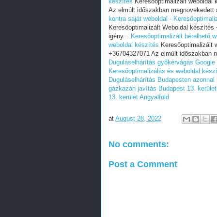
készítés
Keresőoptimalizált weboldal 
Az elmúlt időszakban megnövekedett a
kontra saját weboldal - Keresőoptimali
Keresőoptimalizált Weboldal készíté
igény...
Keresőoptimalizált bérelhető w
weboldal készítés
Keresőoptimalizált 
+36704327071 Az elmúlt időszakban m
Duguláselhárítás győkérvágás
Google 
Keresőoptimalizálás és weboldal kész
Duguláselhárítás Budapesten azonnal
gázkazán javítás Budapest 13. kerület
13. kerület Angyalföld
at
August 28, 2022
No comments:
Post a Comment