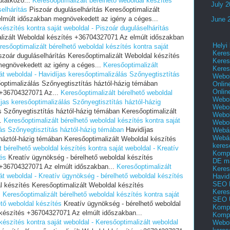
tatkozó...
Keresőoptimalizált bérelhető weboldal készítés
July 
selhárítás
Piszoár duguláselhárítás Keresőoptimalizált
lmúlt időszakban megnövekedett az igény a céges...
June 
készítés kontra saját weboldal - Piszoár duguláselhárítás
alizált Weboldal készítés +36704327071 Az elmúlt időszakban
Helyi
resőoptimalizált bérelhető weboldal készítés kontra saját
Keres
zoár duguláselhárítás Keresőoptimalizált Weboldal készítés
Keres
egnövekedett az igény a céges...
Keresőoptimalizált
Keres
át weboldal - Havidíjas keresőoptimalizálás Szőnyegtisztítás
Webol
optimalizálás Szőnyegtisztítás háztól-házig témában
Onlin
Onlin
 +36704327071 Az...
Keresőoptimalizált bérelhető weboldal
Webol
íjas keresőoptimalizálás Szőnyegtisztítás háztól-házig
Webol
s Szőnyegtisztítás háztól-házig témában Keresőoptimalizált
Webol
..
Keresőoptimalizált bérelhető weboldal készítés kontra saját
Webo
lás Szőnyegtisztítás háztól-házig témában
Havidíjas
Webár
Webár
háztól-házig témában Keresőoptimalizált Weboldal készítés
keres
t bérelhető weboldal készítés kontra saját weboldal - Kreatív
Kompl
és
Kreatív ügynökség - bérelhető weboldal készítés
DE m
 +36704327071 Az elmúlt időszakban...
Keresőoptimalizált
Keres
át weboldal - Kreatív ügynökség - bérelhető weboldal készítés
Havid
SEO 
l készítés Keresőoptimalizált Weboldal készítés
Keres
.
Keresőoptimalizált bérelhető weboldal készítés kontra saját
SEO 
ető weboldal készítés
Kreatív ügynökség - bérelhető weboldal
Kompl
 készítés +36704327071 Az elmúlt időszakban...
Kompl
készítés kontra saját weboldal - Keresőoptimalizált weboldal
Webol