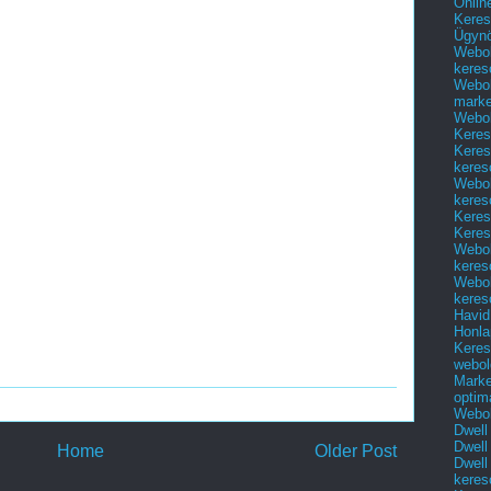
Onlin
Keres
Ügyn
Webol
keres
Webol
marke
Webol
Keres
Keres
keres
Webol
keres
Keres
Keres
Webol
keres
Webol
keres
Havid
Honla
Keres
webol
Marke
optim
Webol
Dwell
Dwell
Home
Older Post
Dwell
keres