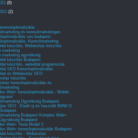
2021
(8)
2021
(2)
 keresőoptimalizálás
őmarketing és keresőmarketinges
őoptimalizálás seo budapest
őoptimalizálás, Keresőmarketing,
dal készítés, Webáruház készítés
e marketing
e marketing ügynökség
dal készítés Budapest
dal készítés, weboldal programozás
dal SEO Keresőoptimalizálás
ldal és Webáruház SEO
uház készítés
uház keresőoptimalizálás és
őmarketing
ex Web+ keresőoptimalizálás - Mobile
agyarul
őmarketing Ügynökség Budapest
íjas SEO : Eladó új és használt BMW i3
Budapest
őmarketing Budapest Komplex Web+
Ügynökség Budapest
ex Web+ Tesla Model 3
ex Web+ keresőoptimalizálás Budapest
dal készítés - Webáruház