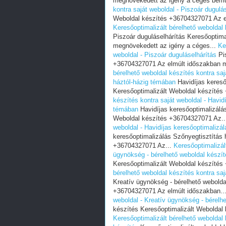
megnövekedett az igény a céges bemu
kontra saját weboldal - Piszoár dugulá
Weboldal készítés +36704327071 Az e
Keresőoptimalizált bérelhető weboldal 
Piszoár duguláselhárítás Keresőoptim
megnövekedett az igény a céges...
Ke
weboldal - Piszoár duguláselhárítás
Pis
+36704327071 Az elmúlt időszakban m
bérelhető weboldal készítés kontra saj
háztól-házig témában
Havidíjas kereső
Keresőoptimalizált Weboldal készítés
készítés kontra saját weboldal - Havid
témában
Havidíjas keresőoptimalizálá
Weboldal készítés +36704327071 Az.
weboldal - Havidíjas keresőoptimalizá
keresőoptimalizálás Szőnyegtisztítás 
+36704327071 Az...
Keresőoptimalizál
ügynökség - bérelhető weboldal készít
Keresőoptimalizált Weboldal készítés
bérelhető weboldal készítés kontra saj
Kreatív ügynökség - bérelhető webolda
+36704327071 Az elmúlt időszakban..
weboldal - Kreatív ügynökség - bérelh
készítés Keresőoptimalizált Weboldal
Keresőoptimalizált bérelhető weboldal 