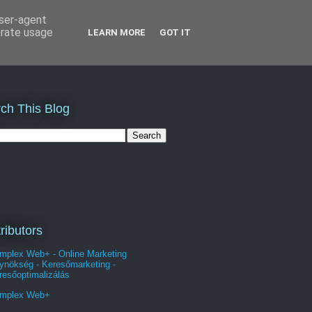
user-agent
erate usage
LEARN MORE
GOT IT
ch This Blog
ributors
mplex Web+ - Online Marketing
ynökség - Keresőmarketing -
resőoptimalizálás
mplex Web+