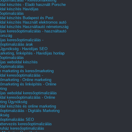
őoptimalizálás - Keresőmarketing
dal készítés - Eladó használt Porsche
dal készítés Havidíjas
őoptimalizálás
dal készítés Budapest és Pest
dal készítés Használt elektromos autó
dal készítés Használtautó németország
íjas keresőoptimalizálás - használtautó
tország
íjas keresőoptimalizálás -
őoptimalizálás árak
gynökség - Havidíjas SEO
arketing, linképítés - Havidíjas honlap
őoptimalizálás
íjas weboldal készítés
őoptimalizálás
e marketing és keresőmarketing
dal keresőoptimalizálás -
őmarketing - Online marketing
őmarketing és linképítés - Online
ting
íjas weboldal keresőoptimalizálás
dal keresőoptimalizálás - Online
ting Ügynökség
dal készítés és online marketing
őoptimalizálás - Digitális Marketing
ökség
őoptimalizálás SEO
attervezés keresőoptimalizálás
uház keresőoptimalizálás