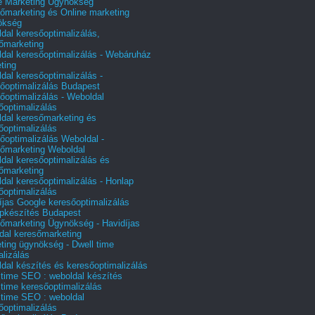
e Marketing Ügynökség
őmarketing és Online marketing
ökség
dal keresőoptimalizálás,
őmarketing
dal keresőoptimalizálás - Webáruház
ting
dal keresőoptimalizálás -
őoptimalizálás Budapest
őoptimalizálás - Weboldal
őoptimalizálás
dal keresőmarketing és
őoptimalizálás
őoptimalizálás Weboldal -
őmarketing Weboldal
dal keresőoptimalizálás és
őmarketing
dal keresőoptimalizálás - Honlap
őoptimalizálás
íjas Google keresőoptimalizálás
pkészítés Budapest
őmarketing Ügynökség - Havidíjas
dal keresőmarketing
ting ügynökség - Dwell time
alizálás
dal készítés és keresőoptimalizálás
 time SEO : weboldal készítés
 time keresőoptimalizálás
 time SEO : weboldal
őoptimalizálás