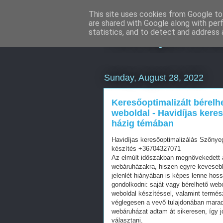
This site uses cookies from Google to 
are shared with Google along with per
Havidíjas lin
statistics, and to detect and address 
Sunday, August 28, 2022
Keresőoptimalizált bérelh
weboldal - Havidíjas keres
házig témában
Havidíjas keresőoptimalizálás Szőnyeg
készítés +36704327071
Az elmúlt időszakban megnövekedett a
webáruházakra, hiszen egyre kevesebb 
jelenlét hiányában is képes lenne hos
gondolkodni: saját vagy bérelhető web
weboldal készítéssel, valamint termés
véglegesen a vevő tulajdonában mara
webáruházat adtam át sikeresen, így j
választani.