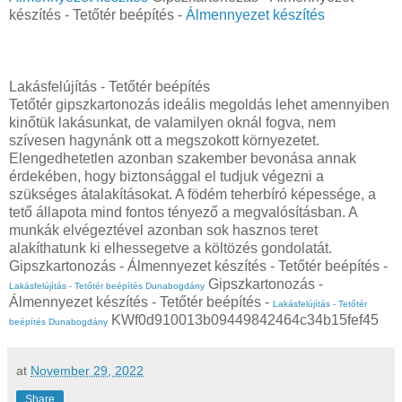
készítés - Tetőtér beépítés -
Álmennyezet készítés
Lakásfelújítás - Tetőtér beépítés
Tetőtér gipszkartonozás ideális megoldás lehet amennyiben
kinőtük lakásunkat, de valamilyen oknál fogva, nem
szívesen hagynánk ott a megszokott környezetet.
Elengedhetetlen azonban szakember bevonása annak
érdekében, hogy biztonsággal el tudjuk végezni a
szükséges átalakításokat. A födém teherbíró képessége, a
tető állapota mind fontos tényező a megvalósításban. A
munkák elvégeztével azonban sok hasznos teret
alakíthatunk ki elhessegetve a költözés gondolatát.
Gipszkartonozás - Álmennyezet készítés - Tetőtér beépítés -
Gipszkartonozás -
Lakásfelújítás - Tetőtér beépítés Dunabogdány
Álmennyezet készítés - Tetőtér beépítés -
Lakásfelújítás - Tetőtér
KWf0d910013b09449842464c34b15fef45
beépítés Dunabogdány
at
November 29, 2022
Share