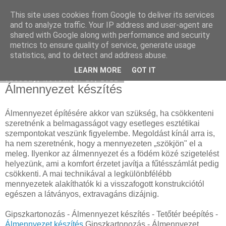
This site uses cookies from Google to deliver its services
Havidíjas linképítés
and to analyze traffic. Your IP address and user-agent are
shared with Google along with performance and security
metrics to ensure quality of service, generate usage
statistics, and to detect and address abuse.
▼
LEARN MORE
GOT IT
Tuesday, November 29, 2022
Álmennyezet készítés
Álmennyezet építésére akkor van szükség, ha csökkenteni
szeretnénk a belmagasságot vagy esetleges esztétikai
szempontokat veszünk figyelembe. Megoldást kínál arra is,
ha nem szeretnénk, hogy a mennyezeten „szökjön" el a
meleg. Ilyenkor az álmennyezet és a födém közé szigetelést
helyezünk, ami a komfort érzetet javítja a fűtésszámlát pedig
csökkenti. A mai technikával a legkülönbfélébb
mennyezetek alakíthatók ki a visszafogott konstrukciótól
egészen a látványos, extravagáns dizájnig.
Gipszkartonozás - Álmennyezet készítés - Tetőtér beépítés -
Álmennyezet készítés
Gipszkartonozás - Álmennyezet