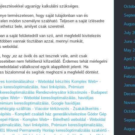
fejlesztésekkel ugyanígy kalkulálni szükséges.
Octob
Septe
lőnye természetesen, hogy saját tulajdonban van és
telen módon személyre szabható. Teljesen a saját ízlésedre
Augus
tethetsz bele, amilyet csak szeretnél.
July 
an a saját felületedről van szó, amit megfelelő kivitelezés
 többen vannak tisztában azzal, mennyi munkát,
June 
s weboldal.
May 2
i, hogy „ez az övék és azt tesznek vele, amit csak
April 
setében nem feltétlenül kifizetődő. Érdemes tehát mérlegelni
eboldalad vállalkozod egyik alappillérét jelenti. Ha
March
ess bizalommal és segítek meghozni a megfelelő döntést.
Febru
yes kombinálásához - Weboldal készítés Komplex Web+ -
Janua
as keresőoptimalizálás, havi linképítés, Prémium
 keresőoptimalizálás
Rendezvénysátor kölcsönzés - Budapest
Decem
mplex Web+ - Weboldal keresőoptimalizálás, havidíjas
Novem
 Prémium keresőoptimalizálás, Google havidíjas
ehézgép szállítás - Viacolor térkövezés - Zsalukőkerítés -
Octob
építés - Komplett családi ház generálkivitelezése Gódor Gép
epel-Háros - Komplex Web+ - Bérelhető weboldal - Weboldal
Septe
ptimalizálás, havi linképítés, Prémium keresőoptimalizálás,
Augus
301 Moved Permanently
Honlap keresőoptimalizálás szakértő -