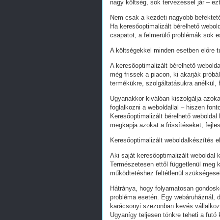
nagy költség, sok tervezéssel jár – ez
Nem csak a kezdeti nagyobb befekteté
Ha keresőoptimalizált bérelhető webold
csapatot, a felmerülő problémák sok e
A költségekkel minden esetben előre tu
A keresőoptimalizált bérelhető webold
még frissek a piacon, ki akarják próbá
termékükre, szolgáltatásukra anélkül,
Ugyanakkor kiválóan kiszolgálja azoka
foglalkozni a weboldallal – hiszen fon
Keresőoptimalizált bérelhető weboldal 
megkapja azokat a frissítéseket, fejl
Keresőoptimalizált weboldalkészítés e
Aki saját keresőoptimalizált weboldal k
Természetesen ettől függetlenül meg k
működtetéshez feltétlenül szükségesek
Hátránya, hogy folyamatosan gondoskodn
probléma esetén. Egy webáruháznál, d
karácsonyi szezonban kevés vállalkoz
Ugyanígy teljesen tönkre teheti a futó