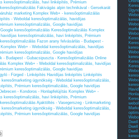
Onlin
as keresőoptimalizálás, havi linképítés, Prémium
Keres
 keresőoptimalizálás
Fakivágás alpin technikával - Gersekarát
Ügyn
báruház marketing Komplex Web+ - keresőoptimalizálás
Webol
pítés - Weboldal keresőoptimalizálás, havidíjas
keres
Webol
 Prémium keresőoptimalizálás, Google havidíjas
marke
- Google keresőoptimalizálás Keresőoptimalizálás Komplex
Webol
havidíjas keresőoptimalizálás, havi linképítés, Prémium
Keres
 keresőoptimalizálás
Fazon arany felvásárlás - Budapest -
Keres
Komplex Web+ - Weboldal keresőoptimalizálás, havidíjas
keres
Webol
 Prémium keresőoptimalizálás, Google havidíjas
keres
ok - Budapest - Gubacsipuszta - Keresőoptimalizálás Online
Keres
lás Komplex Web+ - Weboldal keresőoptimalizálás, havidíjas
Keres
 Prémium keresőoptimalizálás, Google havidíjas
Webol
yló - Fürged - Linképítés Havidíjas linképítés Linképítés
keres
Webol
keresőmarketing ügynökség - Weboldal keresőoptimalizálás,
keres
nképítés, Prémium keresőoptimalizálás, Google havidíjas
Havid
 Debrecen - Kondoros - Honlapfelújítás Komplex Web+ -
Honla
as keresőoptimalizálás, havi linképítés, Prémium
Keres
 keresőoptimalizálás
Ajaktöltés - Vasegerszeg - Linkmarketing
webol
Marke
keresőmarketing ügynökség - Weboldal keresőoptimalizálás,
optim
nképítés, Prémium keresőoptimalizálás, Google havidíjas
Webol
Dwell
Dwell
Dwell
keres