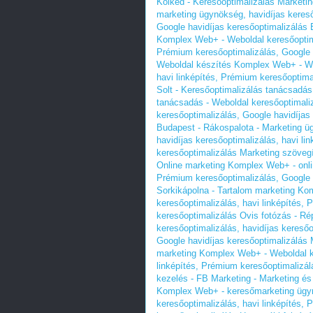
Kölked - Keresőoptimalizálás Market
marketing ügynökség, havidíjas kereső
Google havidíjas keresőoptimalizálás
Komplex Web+ - Weboldal keresőoptimal
Prémium keresőoptimalizálás, Google 
Weboldal készítés Komplex Web+ - Web
havi linképítés, Prémium keresőoptima
Solt - Keresőoptimalizálás tanácsadá
tanácsadás - Weboldal keresőoptimaliz
keresőoptimalizálás, Google havidíjas
Budapest - Rákospalota - Marketing 
havidíjas keresőoptimalizálás, havi li
keresőoptimalizálás
Marketing szöveg
Online marketing Komplex Web+ - onlin
Prémium keresőoptimalizálás, Google 
Sorkikápolna - Tartalom marketing Ko
keresőoptimalizálás, havi linképítés,
keresőoptimalizálás
Ovis fotózás - R
keresőoptimalizálás, havidíjas keresőo
Google havidíjas keresőoptimalizálás
marketing Komplex Web+ - Weboldal ke
linképítés, Prémium keresőoptimalizál
kezelés - FB Marketing - Marketing 
Komplex Web+ - keresőmarketing ügynö
keresőoptimalizálás, havi linképítés,