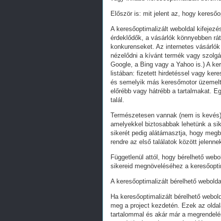
Először is: mit jelent az, hogy keresőo
A keresőoptimalizált weboldal kifejez
érdeklődők, a vásárlók könnyebben ráta
konkurenseket. Az internetes vásárlók
nézelődni a kívánt termék vagy szolgál
Google, a Bing vagy a Yahoo is.) A ker
listában: fizetett hirdetéssel vagy k
és semelyik más keresőmotor üzemeltet
előrébb vagy hátrébb a tartalmakat. Eg
talál.
Természetesen vannak (nem is kevés) 
amelyekkel biztosabbak lehetünk a s
sikerét pedig alátámasztja, hogy megb
rendre az első találatok között jelenn
Függetlenül attól, hogy bérelhető webo
sikereid megnöveléséhez a keresőoptim
A keresőoptimalizált bérelhető webolda
Ha keresőoptimalizált bérelhető webold
meg a project kezdetén. Ezek az oldal
tartalommal és akár már a megrendelés