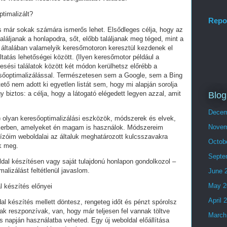
ptimalizált?
Repo
és már sokak számára ismerős lehet. Elsődleges célja, hogy az
láljanak a honlapodra, sőt, előbb találjanak meg téged, mint a
 általában valamelyik keresőmotoron keresztül kezdenek el
tatás lehetőségei között. (Ilyen keresőmotor például a
esési találatok között két módon kerülhetsz előrébb a
eresőoptimalizálással. Természetesen sem a Google, sem a Bing
ő nem adott ki egyetlen listát sem, hogy mi alapján sorolja
y biztos: a célja, hogy a látogató elégedett legyen azzal, amit
Blog
Decem
olyan keresőoptimalizálási eszközök, módszerek és elvek,
Novem
ikerben, amelyeket én magam is használok. Módszereim
ízóim weboldalai az általuk meghatározott kulcsszavakra
Octob
ek meg.
Septe
ldal készítésen vagy saját tulajdonú honlapon gondolkozol –
alizálást feltétlenül javaslom.
June 
May 2
l készítés előnyei
April 
al készítés mellett döntesz, rengeteg időt és pénzt spórolsz
ak reszponzívak, van, hogy már teljesen fel vannak töltve
March
 napján használatba veheted. Egy új weboldal előállítása