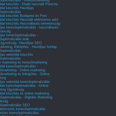
őoptimalizálás - Keresőmarketing
dal készítés - Eladó használt Porsche
dal készítés Havidíjas
őoptimalizálás
dal készítés Budapest és Pest
dal készítés Használt elektromos autó
dal készítés Használtautó németország
íjas keresőoptimalizálás - használtautó
tország
íjas keresőoptimalizálás -
őoptimalizálás árak
gynökség - Havidíjas SEO
arketing, linképítés - Havidíjas honlap
őoptimalizálás
íjas weboldal készítés
őoptimalizálás
e marketing és keresőmarketing
dal keresőoptimalizálás -
őmarketing - Online marketing
őmarketing és linképítés - Online
ting
íjas weboldal keresőoptimalizálás
dal keresőoptimalizálás - Online
ting Ügynökség
dal készítés és online marketing
őoptimalizálás - Digitális Marketing
ökség
őoptimalizálás SEO
attervezés keresőoptimalizálás
uház keresőoptimalizálás