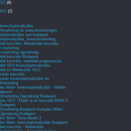
2021
(8)
2021
(2)
 keresőoptimalizálás
őmarketing és keresőmarketinges
őoptimalizálás seo budapest
őoptimalizálás, Keresőmarketing,
dal készítés, Webáruház készítés
e marketing
e marketing ügynökség
dal készítés Budapest
dal készítés, weboldal programozás
dal SEO Keresőoptimalizálás
ldal és Webáruház SEO
uház készítés
uház keresőoptimalizálás és
őmarketing
ex Web+ keresőoptimalizálás - Mobile
agyarul
őmarketing Ügynökség Budapest
íjas SEO : Eladó új és használt BMW i3
Budapest
őmarketing Budapest Komplex Web+
Ügynökség Budapest
ex Web+ Tesla Model 3
ex Web+ keresőoptimalizálás Budapest
dal készítés - Webáruház