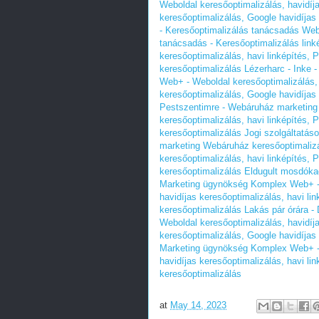
Weboldal keresőoptimalizálás, havidíj
keresőoptimalizálás, Google havidíjas
- Keresőoptimalizálás tanácsadás We
tanácsadás - Keresőoptimalizálás linké
keresőoptimalizálás, havi linképítés,
keresőoptimalizálás
Lézerharc - Inke 
Web+ - Weboldal keresőoptimalizálás, 
keresőoptimalizálás, Google havidíjas
Pestszentimre - Webáruház marketing 
keresőoptimalizálás, havi linképítés,
keresőoptimalizálás
Jogi szolgáltatás
marketing Webáruház keresőoptimalizá
keresőoptimalizálás, havi linképítés,
keresőoptimalizálás
Eldugult mosdókag
Marketing ügynökség Komplex Web+ - 
havidíjas keresőoptimalizálás, havi li
keresőoptimalizálás
Lakás pár órára -
Weboldal keresőoptimalizálás, havidíj
keresőoptimalizálás, Google havidíjas
Marketing ügynökség Komplex Web+ - 
havidíjas keresőoptimalizálás, havi li
keresőoptimalizálás
at
May 14, 2023