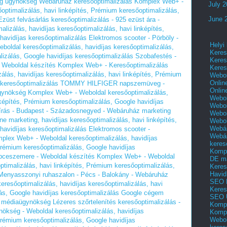
ing ügynökség Webáruház keresőoptimalizálás Komplex Web+ -
July 
optimalizálás, havi linképítés, Prémium keresőoptimalizálás,
June 
Ezüst felvásárlás keresőoptimalizálás - 925 ezüst ára -
izálás, havidíjas keresőoptimalizálás, havi linképítés,
havidíjas keresőoptimalizálás
Elektromos scooter - Pörböly -
Helyi
oldal keresőoptimalizálás, havidíjas keresőoptimalizálás,
Keres
lizálás, Google havidíjas keresőoptimalizálás
Szobafestés -
Keres
s Weboldal készítés Komplex Web+ - Keresőoptimalizálás
Keres
álás, havidíjas keresőoptimalizálás, havi linképítés, Prémium
Webol
Onlin
 keresőoptimalizálás
TOMMY HILFIGER napszemüveg -
Onlin
ügynökség Komplex Web+ - Weboldal keresőoptimalizálás,
Webol
nképítés, Prémium keresőoptimalizálás, Google havidíjas
Webol
írás - Budapest - Századosnegyed - Webáruház marketing
Webol
e marketing, havidíjas keresőoptimalizálás, havi linképítés,
Webo
Webár
havidíjas keresőoptimalizálás
Elektromos scooter -
Webár
mplex Web+ - Weboldal keresőoptimalizálás, havidíjas
keres
 Prémium keresőoptimalizálás, Google havidíjas
Kompl
épceszemere - Weboldal készítés Komplex Web+ - Weboldal
DE m
ptimalizálás, havi linképítés, Prémium keresőoptimalizálás,
Keres
Havid
Menyasszonyi ruhaszalon - Pécs - Balokány - Webáruház
SEO 
resőoptimalizálás, havidíjas keresőoptimalizálás, havi
Keres
ás, Google havidíjas keresőoptimalizálás
Google cégem
SEO 
és médiaügynökség
Lézeres szőrtelenítés keresőoptimalizálás -
Kompl
kség - Weboldal keresőoptimalizálás, havidíjas
Kompl
Webol
 Prémium keresőoptimalizálás, Google havidíjas