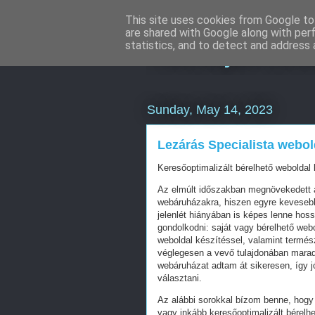
This site uses cookies from Google to 
are shared with Google along with per
Havidíjas lin
statistics, and to detect and address 
Sunday, May 14, 2023
Lezárás Specialista webol
Keresőoptimalizált bérelhető weboldal 
Az elmúlt időszakban megnövekedett a
webáruházakra, hiszen egyre kevesebb 
jelenlét hiányában is képes lenne hos
gondolkodni: saját vagy bérelhető web
weboldal készítéssel, valamint termés
véglegesen a vevő tulajdonában mara
webáruházat adtam át sikeresen, így j
választani.
Az alábbi sorokkal bízom benne, hogy 
vagy inkább keresőoptimalizált bérelhe