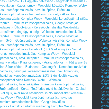
keres
lás - Kardoskút - Hagyaték felvásárló - hagyaték felvásárlás -
Webol
 óvodákban - Kaposhomok - Weboldal készítés Komplex Web+
Webol
jas keresőoptimalizálás, havi linképítés, Prémium
keres
 keresőoptimalizálás
Romantikus búvóhely - Akasztó -
Webol
Webol
őoptimalizálás Komplex Web+ - Weboldal keresőoptimalizálás,
Webol
nképítés, Prémium keresőoptimalizálás, Google havidíjas
Havid
Budapest - Újlipótváros - Keresőoptimalizálás Webáruház
néme
eresőmarketing ügynökség - Weboldal keresőoptimalizálás,
Havid
nképítés, Prémium keresőoptimalizálás, Google havidíjas
Keres
SEO Ü
öny - Győr - Győrszentiván - Weboldal készítés Komplex Web+
Linkm
jas keresőoptimalizálás, havi linképítés, Prémium
keres
 keresőoptimalizálás
Facebook ( FB Marketing ) és Social
Havid
áruház keresőoptimalizálás Komplex Web+ - Weboldal
keres
ptimalizálás, havi linképítés, Prémium keresőoptimalizálás,
Onlin
Webol
Arany eladás - Karancsberény - Arany árfolyam - Tört arany és
Keres
rlás
Sátor bérlés - Budapest - Gazdagrét - Keresőoptimalizálás
Keres
izálás, havidíjas keresőoptimalizálás, havi linképítés,
marke
havidíjas keresőoptimalizálás
ZO® Skin Health kezelés -
Havid
esőoptimalizálás Komplex Web+ - Weboldal
Webol
Marke
ptimalizálás, havi linképítés, Prémium keresőoptimalizálás,
Webol
Ernõ tetőfedő - Kerta - Tetőfedés rövid határidővel is - Családi
Keres
állaljuk, akár rövid határidővel is
Női modelleket keresünk -
Ügyn
ex Web+ - Weboldal keresőoptimalizálás, havidíjas
Keres
 Prémium keresőoptimalizálás, Google havidíjas
Arcul
Webár
pítés - Damak - Tartalom marketing Komplex Web+ -