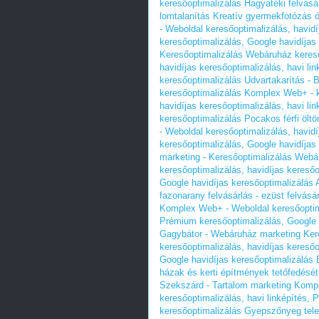
keresőoptimalizálás
Hagyatéki felvásár
lomtalanítás
Kreatív gyermekfotózás
- Weboldal keresőoptimalizálás, havidí
keresőoptimalizálás, Google havidíjas
Keresőoptimalizálás Webáruház keres
havidíjas keresőoptimalizálás, havi li
keresőoptimalizálás
Udvartakarítás - 
keresőoptimalizálás Komplex Web+ - k
havidíjas keresőoptimalizálás, havi li
keresőoptimalizálás
Pocakos férfi ölt
- Weboldal keresőoptimalizálás, havidí
keresőoptimalizálás, Google havidíjas
marketing - Keresőoptimalizálás Web
keresőoptimalizálás, havidíjas keresőo
Google havidíjas keresőoptimalizálás
fazonarany felvásárlás - ezüst felvásá
Komplex Web+ - Weboldal keresőoptimal
Prémium keresőoptimalizálás, Google 
Gagybátor - Webáruház marketing Ker
keresőoptimalizálás, havidíjas keresőo
Google havidíjas keresőoptimalizálás
házak és kerti építmények tetőfedését v
Szekszárd - Tartalom marketing Kompl
keresőoptimalizálás, havi linképítés,
keresőoptimalizálás
Gyepszőnyeg tele