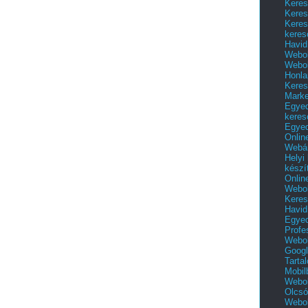
Keres
Keres
Keres
keres
Havid
Webol
Webol
Honla
Keres
Mark
Egyed
keres
Egyed
Onlin
Webár
Helyi
készí
Onlin
Webol
Keres
Havid
Egyed
Profe
Webol
Googl
Tarta
Mobil
Webol
Olcsó
Webol