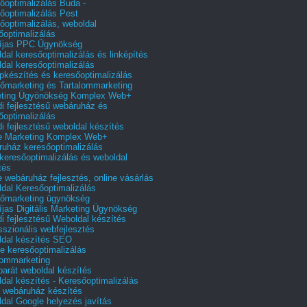
őoptimalizálás Buda -
őoptimalizálás Pest
őoptimalizálás, weboldal
őoptimalizálás
íjas PPC Ügynökség
dal keresőoptimalizálás és linképítés
dal keresőoptimalizálás
pkészítés és keresőoptimalizálás
őmarketing és Tartalommarketing
eting Ügyönökség Komplex Web+
i fejlesztésű webáruház és
őoptimalizálás
i fejlesztésű weboldal készítés
e Marketing Komplex Web+
uház keresőoptimalizálás
 keresőoptimalizálás és weboldal
tés
e webáruház fejlesztés, online vásárlás
dal Keresőoptimalizálás
őmarketing ügynökség
íjas Digitális Marketing Ügynökség
i fejlesztésű Weboldal készítés
sszionális webfejlesztés
dal készítés SEO
e keresőoptimalizálás
lommarketing
barát weboldal készítés
dal készítés - Keresőoptimalizálás
 webáruház készítés
dal Google helyezés javítás