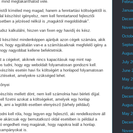
t mind megtakaríthatod vele.
Febru
Janua
stől kíméled meg magad, hanem a fenntartási költségektől is.
al készítést igényelsz, nem kell fenntartanod fejlesztői
Decem
setben a jelzésed nélkül is „maguktól megoldódnak".
Novem
dsz kalkulálni, hiszen van fixen egy havidíj és kész.
Octob
al készítést mindenképpen ajánljuk azon cégek számára, akik
Septe
lni, hogy egyáltalán van-e a számításaiknak megfelelő igény a
 hogy nagyobbat kellene befektetniük.
Augus
t a cégeket, akiknek nincs kapacitásuk nap mint nap
July 
tos tudni, hogy egy weboldalt folyamatosan gondozni kell.
készítés esetén havi fix költségért a honlapod folyamatosan
June 
esztéseket, amelyekre szükséged lehet.
May 2
lőnyei
Febru
észítés mellett dönt, nem kell számolnia havi bérleti díjjal.
Decem
ell fizetni azokat a költségeket, amelyek egy honlap
, ami a legtöbb esetben elenyésző (tárhely például).
Augus
May 2
i kell róla, hogy legyen egy fejlesztő, aki rendelkezésre áll
e akárcsak egy bemutatkozó oldal esetében is például a
Decem
ó engedheti meg magának, hogy napokra leáll a honlap.
 kampányokat is.
Novem