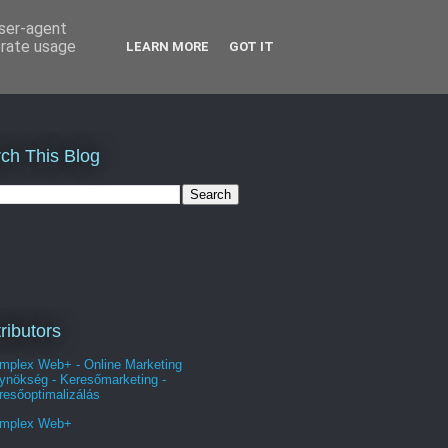
user-agent
erate usage
LEARN MORE
GOT IT
ch This Blog
ributors
mplex Web+ - Online Marketing
ynökség - Keresőmarketing -
resőoptimalizálás
mplex Web+