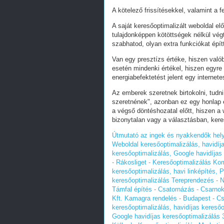
A kötelező frissítésekkel, valamint a 
A saját keresőoptimalizált weboldal e
tulajdonképpen kötöttségek nélkül vég
szabhatod, olyan extra funkciókat épít
Van egy presztízs értéke, hiszen valób
esetén mindenki értékel, hiszen egyre
energiabefektetést jelent egy internete
Az emberek szeretnek birtokolni, tudn
szeretnének", azonban ez egy honlap e
a végső döntéshozatal előtt, hiszen a w
bizonytalan vagy a választásban, ker
Útmutató az ingek és nyakkendők hel
Weboldal keresőoptimalizálás, havidíj
keresőoptimalizálás, Google havidíjas
- Rákosliget - Keresőoptimalizálás Ko
keresőoptimalizálás, havi linképítés,
keresőoptimalizálás
Tereprendezés - N
Támfal építés - Csatornázás - Csarnok
Kft.
Kamagra rendelés - Budapest - Cs
keresőoptimalizálás, havidíjas keresőo
Google havidíjas keresőoptimalizálás