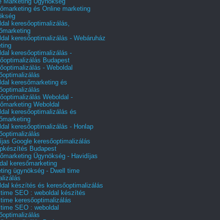
e Marketing Ügynökség
őmarketing és Online marketing
ökség
dal keresőoptimalizálás,
őmarketing
dal keresőoptimalizálás - Webáruház
ting
dal keresőoptimalizálás -
őoptimalizálás Budapest
őoptimalizálás - Weboldal
őoptimalizálás
dal keresőmarketing és
őoptimalizálás
őoptimalizálás Weboldal -
őmarketing Weboldal
dal keresőoptimalizálás és
őmarketing
dal keresőoptimalizálás - Honlap
őoptimalizálás
íjas Google keresőoptimalizálás
pkészítés Budapest
őmarketing Ügynökség - Havidíjas
dal keresőmarketing
ting ügynökség - Dwell time
alizálás
dal készítés és keresőoptimalizálás
 time SEO : weboldal készítés
 time keresőoptimalizálás
 time SEO : weboldal
őoptimalizálás